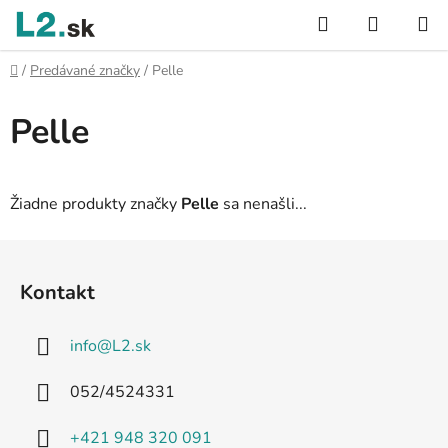
Prejsť
Hľadať
NÁKUP
na
KOŠÍK
obsah
Domov
/
Predávané značky
/
Pelle
Pelle
Žiadne produkty značky
Pelle
sa nenašli...
Z
á
Kontakt
p
ä
info
@
L2.sk
t
i
052/4524331
e
+421 948 320 091