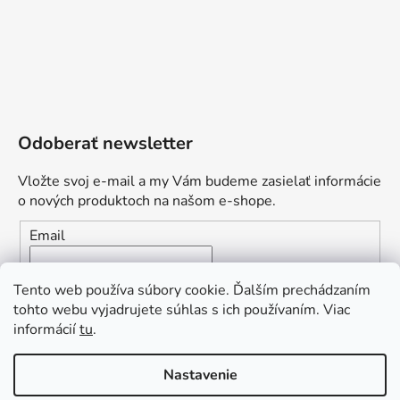
Odoberať newsletter
Vložte svoj e-mail a my Vám budeme zasielať informácie
o nových produktoch na našom e-shope.
Email
Vložením e-mailu súhlasíte s
podmienkami ochrany
Tento web používa súbory cookie. Ďalším prechádzaním
osobných údajov
tohto webu vyjadrujete súhlas s ich používaním. Viac
informácií
tu
.
PRIHLÁSIŤ SA
„Odpovedám okamžite. S čím vám
Nastavenie
môžem pomôcť?“