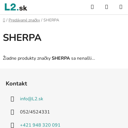
Prejsť
Hľadať
NÁKUP
na
KOŠÍK
obsah
Domov
/
Predávané značky
/
SHERPA
SHERPA
Žiadne produkty značky
SHERPA
sa nenašli...
Z
á
Kontakt
p
ä
info
@
L2.sk
t
i
052/4524331
e
+421 948 320 091