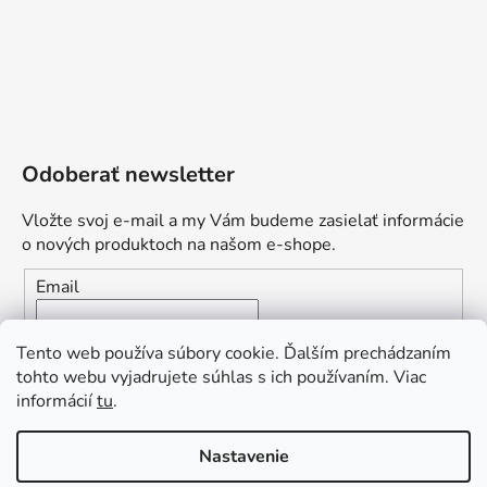
Odoberať newsletter
Vložte svoj e-mail a my Vám budeme zasielať informácie
o nových produktoch na našom e-shope.
Email
Vložením e-mailu súhlasíte s
podmienkami ochrany
Tento web používa súbory cookie. Ďalším prechádzaním
osobných údajov
tohto webu vyjadrujete súhlas s ich používaním. Viac
informácií
tu
.
PRIHLÁSIŤ SA
„Odpovedám okamžite. S čím vám
Nastavenie
môžem pomôcť?“