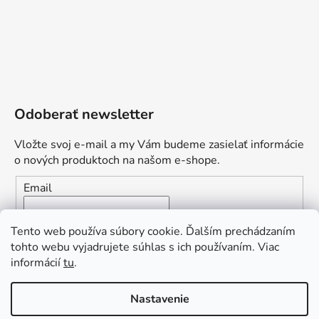
Odoberať newsletter
Vložte svoj e-mail a my Vám budeme zasielať informácie
o nových produktoch na našom e-shope.
Email
Vložením e-mailu súhlasíte s
podmienkami ochrany
Tento web používa súbory cookie. Ďalším prechádzaním
osobných údajov
tohto webu vyjadrujete súhlas s ich používaním. Viac
informácií
tu
.
PRIHLÁSIŤ SA
„Odpovedám okamžite. S čím vám
Nastavenie
môžem pomôcť?“