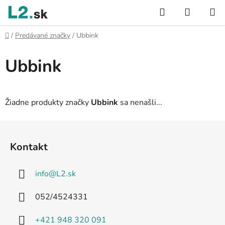
Prejsť
Hľadať
NÁKUP
na
KOŠÍK
obsah
Domov
/
Predávané značky
/
Ubbink
Ubbink
Žiadne produkty značky
Ubbink
sa nenašli...
Z
á
Kontakt
p
ä
info
@
L2.sk
t
i
052/4524331
e
+421 948 320 091