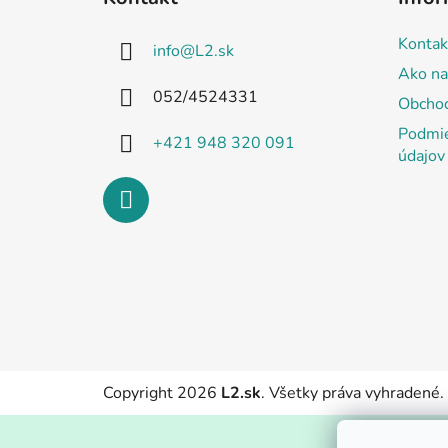
p
ä
Kontak
info
@
L2.sk
t
Ako na
i
052/4524331
Obcho
e
Podmie
+421 948 320 091
údajov
Copyright 2026
L2.sk
. Všetky práva vyhradené.