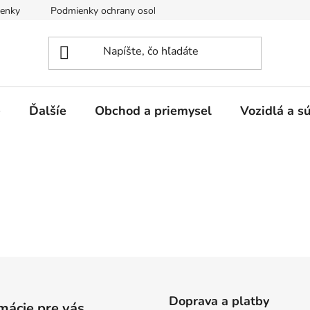
enky
Podmienky ochrany osobných údajov
e
Ďalšíe
Obchod a priemysel
Vozidlá a s
Doprava a platby
mácie pre vás