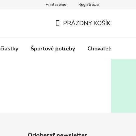
Prihlásenie
Registrácia
PRÁZDNY KOŠÍK
NÁKUPNÝ
KOŠÍK
účiastky
Športové potreby
Chovateľské potre
Odoberať newsletter