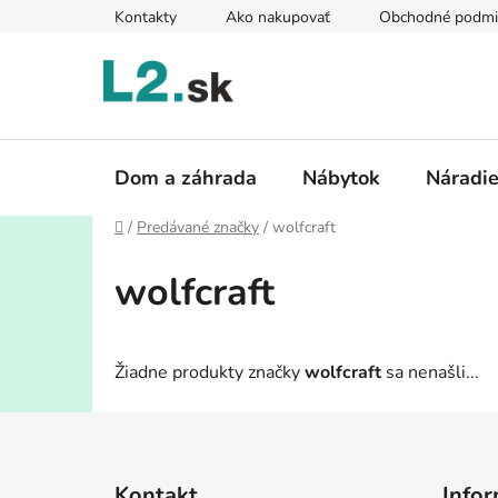
Prejsť
Kontakty
Ako nakupovať
Obchodné podmi
na
obsah
Dom a záhrada
Nábytok
Náradi
Domov
/
Predávané značky
/
wolfcraft
wolfcraft
Žiadne produkty značky
wolfcraft
sa nenašli...
Z
á
Kontakt
Infor