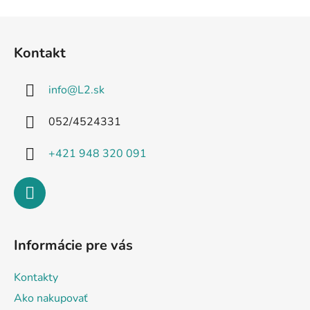
Z
á
Kontakt
p
ä
info
@
L2.sk
t
i
052/4524331
e
+421 948 320 091
Informácie pre vás
Kontakty
Ako nakupovať