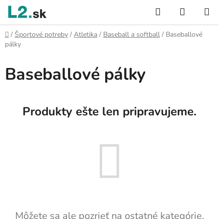
Prejsť
Hľadať
NÁKUP
na
KOŠÍK
obsah
Domov
/
Športové potreby
/
Atletika
/
Baseball a softball
/
Baseballové
pálky
Baseballové pálky
Produkty ešte len pripravujeme.
Môžete sa ale pozrieť na ostatné kategórie.