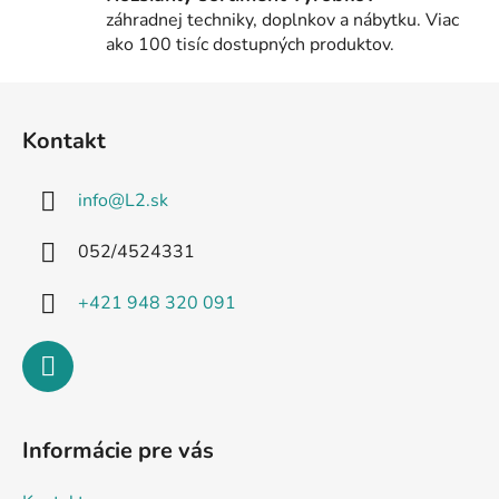
ý
záhradnej techniky, doplnkov a nábytku. Viac
p
ako 100 tisíc dostupných produktov.
i
s
Z
u
á
Kontakt
p
ä
info
@
L2.sk
t
i
052/4524331
e
+421 948 320 091
Informácie pre vás