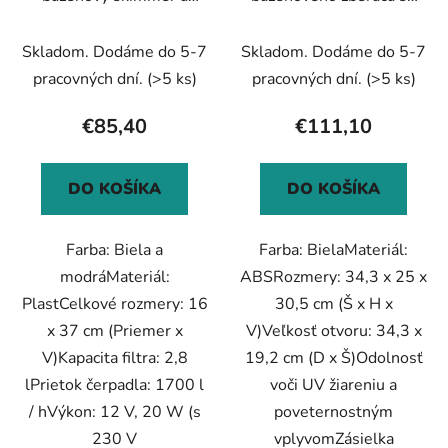
d
o
čerpadlo s adaptérom
širokým otvorom
u
v
plastový 16 cm
34,3x25x30,5 cm
Skladom. Dodáme do 5-7
Skladom. Dodáme do 5-7
k
t
pracovných dní.
(>5 ks)
pracovných dní.
(>5 ks)
o
€85,40
€111,10
v
DO KOŠÍKA
DO KOŠÍKA
Farba: Biela a
Farba: BielaMateriál:
modráMateriál:
ABSRozmery: 34,3 x 25 x
PlastCelkové rozmery: 16
30,5 cm (Š x H x
x 37 cm (Priemer x
V)Veľkosť otvoru: 34,3 x
V)Kapacita filtra: 2,8
19,2 cm (D x Š)Odolnosť
lPrietok čerpadla: 1700 l
voči UV žiareniu a
/ hVýkon: 12 V, 20 W (s
poveternostným
230 V
vplyvomZásielka