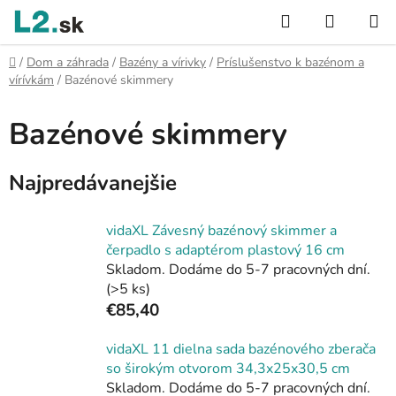
Prejsť
Hľadať
NÁKUP
na
KOŠÍK
obsah
Domov
/
Dom a záhrada
/
Bazény a vírivky
/
Príslušenstvo k bazénom a
vírívkám
/
Bazénové skimmery
Bazénové skimmery
Najpredávanejšie
vidaXL Závesný bazénový skimmer a
čerpadlo s adaptérom plastový 16 cm
Skladom. Dodáme do 5-7 pracovných dní.
(>5 ks)
€85,40
vidaXL 11 dielna sada bazénového zberača
so širokým otvorom 34,3x25x30,5 cm
Skladom. Dodáme do 5-7 pracovných dní.