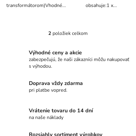
transformátorom)Vhodné...
obsahuje:1 x...
2
položiek celkom
O
v
l
Výhodné ceny a akcie
á
zabezpečujú, že naši zákazníci môžu nakupovať
d
s výhodou.
a
c
i
Doprava vždy zdarma
e
pri platbe vopred.
p
r
v
Vrátenie tovaru do 14 dní
k
na naše náklady
y
v
Rozsiahly sortiment výrobkov