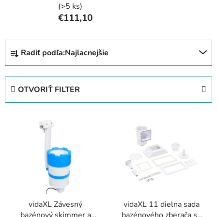
(>5 ks)
€111,10
R
Radiť podľa:
Najlacnejšie
a
d
e
OTVORIŤ FILTER
n
i
V
e
ý
p
p
r
i
o
s
d
p
u
r
k
vidaXL Závesný
vidaXL 11 dielna sada
o
t
bazénový skimmer a
bazénového zberača so