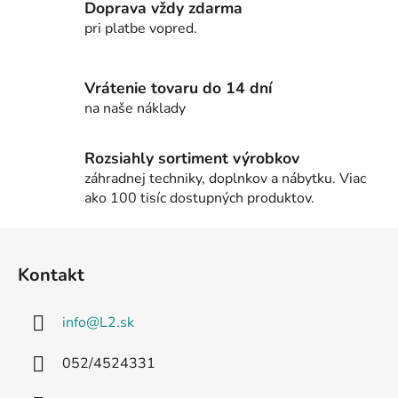
i
Doprava vždy zdarma
e
pri platbe vopred.
p
r
v
Vrátenie tovaru do 14 dní
k
na naše náklady
y
v
Rozsiahly sortiment výrobkov
ý
záhradnej techniky, doplnkov a nábytku. Viac
p
ako 100 tisíc dostupných produktov.
i
s
Z
u
á
Kontakt
p
ä
info
@
L2.sk
t
i
052/4524331
e