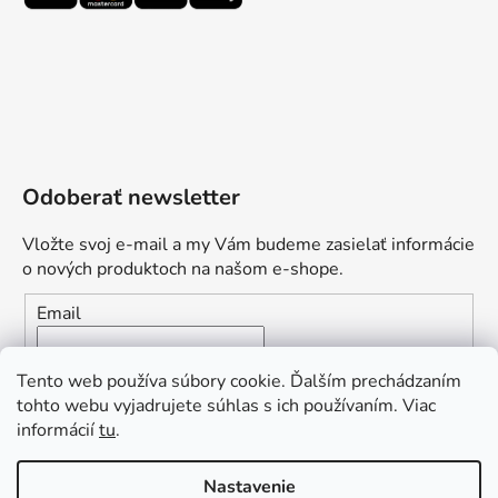
Odoberať newsletter
Vložte svoj e-mail a my Vám budeme zasielať informácie
o nových produktoch na našom e-shope.
Email
Vložením e-mailu súhlasíte s
podmienkami ochrany
Tento web používa súbory cookie. Ďalším prechádzaním
osobných údajov
tohto webu vyjadrujete súhlas s ich používaním. Viac
informácií
tu
.
PRIHLÁSIŤ SA
„Odpovedám okamžite. S čím vám
Nastavenie
môžem pomôcť?“