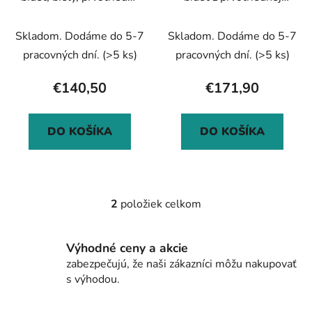
d
o
keramika
keramiky
u
v
Skladom. Dodáme do 5-7
Skladom. Dodáme do 5-7
k
t
pracovných dní.
(>5 ks)
pracovných dní.
(>5 ks)
o
€140,50
€171,90
v
DO KOŠÍKA
DO KOŠÍKA
2
položiek celkom
O
v
l
Výhodné ceny a akcie
á
zabezpečujú, že naši zákazníci môžu nakupovať
d
s výhodou.
a
c