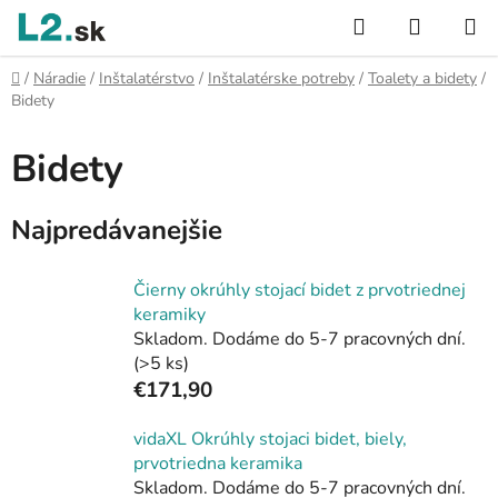
Prejsť
Hľadať
NÁKUP
na
KOŠÍK
obsah
Domov
/
Náradie
/
Inštalatérstvo
/
Inštalatérske potreby
/
Toalety a bidety
/
Bidety
Bidety
Najpredávanejšie
Čierny okrúhly stojací bidet z prvotriednej
keramiky
Skladom. Dodáme do 5-7 pracovných dní.
(>5 ks)
€171,90
vidaXL Okrúhly stojaci bidet, biely,
prvotriedna keramika
Skladom. Dodáme do 5-7 pracovných dní.