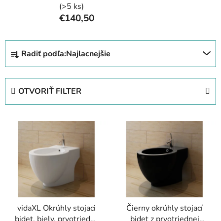
(>5 ks)
€140,50
R
Radiť podľa:
Najlacnejšie
a
d
e
OTVORIŤ FILTER
n
i
V
e
ý
p
p
r
i
o
s
d
p
u
r
k
vidaXL Okrúhly stojaci
Čierny okrúhly stojací
o
t
bidet, biely, prvotriedna
bidet z prvotriednej