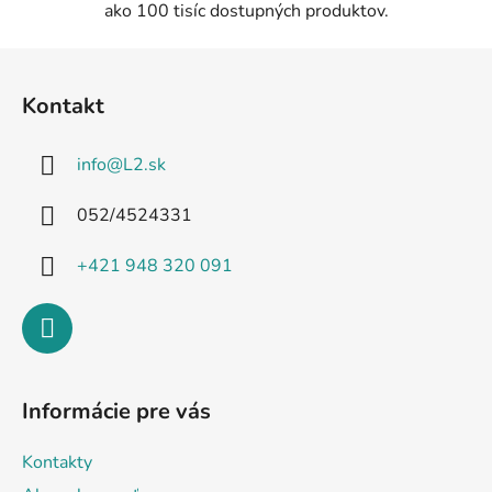
ako 100 tisíc dostupných produktov.
Z
á
Kontakt
p
ä
info
@
L2.sk
t
i
052/4524331
e
+421 948 320 091
Informácie pre vás
Kontakty