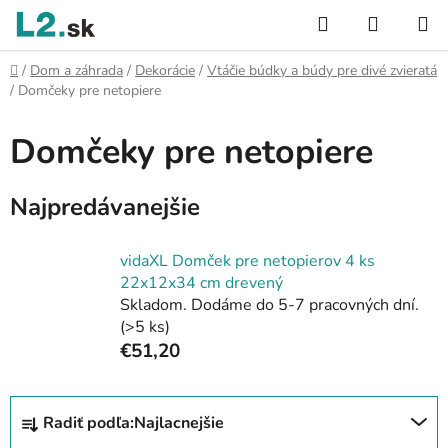
Prejsť
Hľadať
NÁKUP
na
KOŠÍK
obsah
Domov
/
Dom a záhrada
/
Dekorácie
/
Vtáčie búdky a búdy pre divé zvieratá
/
Domčeky pre netopiere
Domčeky pre netopiere
Najpredávanejšie
vidaXL Domček pre netopierov 4 ks
22x12x34 cm drevený
Skladom. Dodáme do 5-7 pracovných dní.
(>5 ks)
€51,20
R
Radiť podľa:
Najlacnejšie
a