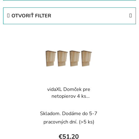
d
e
OTVORIŤ FILTER
n
i
V
e
ý
p
p
r
i
o
s
d
p
u
r
k
vidaXL Domček pre
o
t
netopierov 4 ks
d
o
22x12x34 cm drevený
u
v
Skladom. Dodáme do 5-7
k
t
pracovných dní.
(>5 ks)
o
€51,20