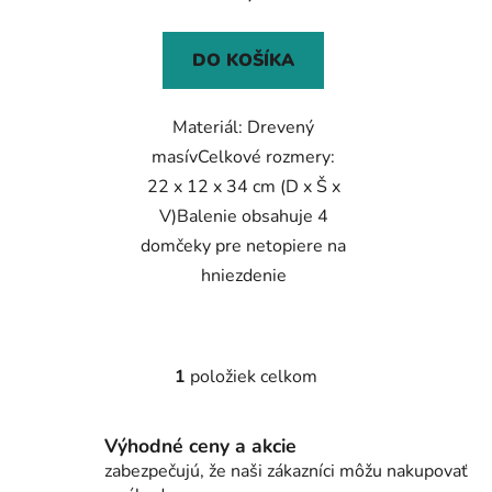
v
DO KOŠÍKA
Materiál: Drevený
masívCelkové rozmery:
22 x 12 x 34 cm (D x Š x
V)Balenie obsahuje 4
domčeky pre netopiere na
hniezdenie
1
položiek celkom
O
v
l
Výhodné ceny a akcie
á
zabezpečujú, že naši zákazníci môžu nakupovať
d