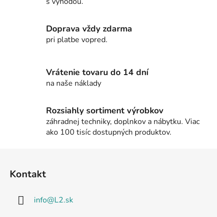
s výhodou.
a
c
i
Doprava vždy zdarma
e
pri platbe vopred.
p
r
v
Vrátenie tovaru do 14 dní
k
na naše náklady
y
v
Rozsiahly sortiment výrobkov
ý
záhradnej techniky, doplnkov a nábytku. Viac
p
ako 100 tisíc dostupných produktov.
i
s
Z
u
á
Kontakt
p
ä
info
@
L2.sk
t