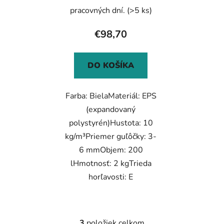
pracovných dní.
(>5 ks)
€98,70
DO KOŠÍKA
Farba: BielaMateriál: EPS
(expandovaný
polystyrén)Hustota: 10
kg/m³Priemer guľôčky: 3-
6 mmObjem: 200
lHmotnosť: 2 kgTrieda
horľavosti: E
3
položiek celkom