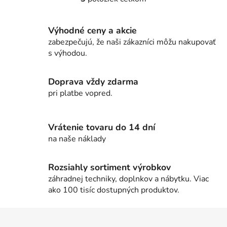
O
v
l
Výhodné ceny a akcie
á
zabezpečujú, že naši zákazníci môžu nakupovať
d
s výhodou.
a
c
i
Doprava vždy zdarma
e
pri platbe vopred.
p
r
v
Vrátenie tovaru do 14 dní
k
na naše náklady
y
v
Rozsiahly sortiment výrobkov
ý
záhradnej techniky, doplnkov a nábytku. Viac
p
ako 100 tisíc dostupných produktov.
i
s
Z
u
á