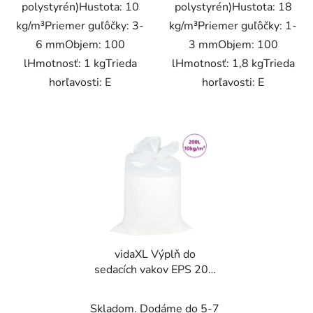
polystyrén)Hustota: 10
polystyrén)Hustota: 18
kg/m³Priemer guľôčky: 3-
kg/m³Priemer guľôčky: 1-
6 mmObjem: 100
3 mmObjem: 100
lHmotnosť: 1 kgTrieda
lHmotnosť: 1,8 kgTrieda
horľavosti: E
horľavosti: E
vidaXL Výplň do
sedacích vakov EPS 200
L Biela 10 kg/m³
Skladom. Dodáme do 5-7