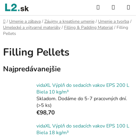
Prejsť
Hľadať
NÁKUP
na
KOŠÍK
obsah
Domov
/
Umenie a zábava
/
Záujmy a kreatívne umenie
/
Umenie a tvorba
/
Umelecké a výtvarné materiály
/
Filling & Padding Material
/
Filling
Pellets
Filling Pellets
Najpredávanejšie
vidaXL Výplň do sedacích vakov EPS 200 L
Biela 10 kg/m³
Skladom. Dodáme do 5-7 pracovných dní.
(>5 ks)
€98,70
vidaXL Výplň do sedacích vakov EPS 100 L
Biela 18 kg/m³