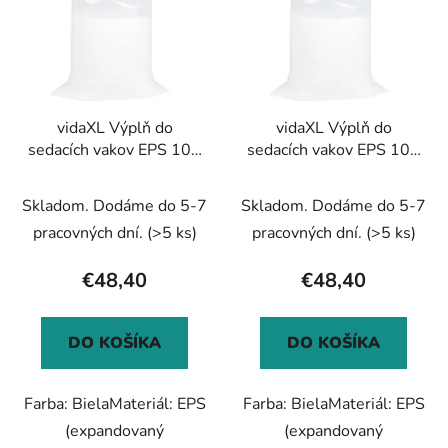
p
r
i
o
s
d
p
u
r
k
vidaXL Výplň do
vidaXL Výplň do
o
t
sedacích vakov EPS 100
sedacích vakov EPS 100
d
o
L Biela 10 kg/m³
L Biela 18 kg/m³
u
v
Skladom. Dodáme do 5-7
Skladom. Dodáme do 5-7
k
t
pracovných dní.
(>5 ks)
pracovných dní.
(>5 ks)
o
€48,40
€48,40
v
DO KOŠÍKA
DO KOŠÍKA
Farba: BielaMateriál: EPS
Farba: BielaMateriál: EPS
(expandovaný
(expandovaný