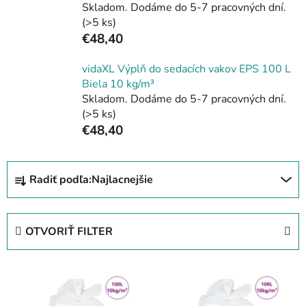
Skladom. Dodáme do 5-7 pracovných dní.
(>5 ks)
€48,40
vidaXL Výplň do sedacích vakov EPS 100 L
Biela 10 kg/m³
Skladom. Dodáme do 5-7 pracovných dní.
(>5 ks)
€48,40
R
Radiť podľa:
Najlacnejšie
a
d
e
OTVORIŤ FILTER
n
i
V
e
ý
p