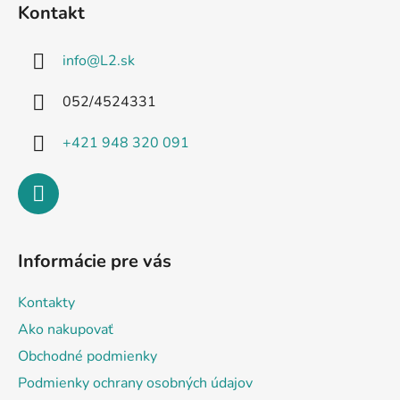
Kontakt
p
ä
info
@
L2.sk
t
i
052/4524331
e
+421 948 320 091
Informácie pre vás
Kontakty
Ako nakupovať
Obchodné podmienky
Podmienky ochrany osobných údajov