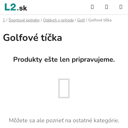
Prejsť
Hľadať
NÁKUP
na
KOŠÍK
obsah
Domov
/
Športové potreby
/
Oddych v prírode
/
Golf
/
Golfové tíčka
Golfové tíčka
Produkty ešte len pripravujeme.
Môžete sa ale pozrieť na ostatné kategórie.