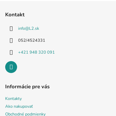
Z
á
Kontakt
p
ä
info
@
L2.sk
t
i
052/4524331
e
+421 948 320 091
Informácie pre vás
Kontakty
Ako nakupovať
Obchodné podmienky