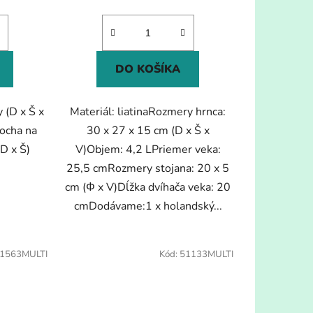
DO KOŠÍKA
 (D x Š x
Materiál: liatinaRozmery hrnca:
locha na
30 x 27 x 15 cm (D x Š x
D x Š)
V)Objem: 4,2 LPriemer veka:
25,5 cmRozmery stojana: 20 x 5
cm (Φ x V)Dĺžka dvíhača veka: 20
cmDodávame:1 x holandský...
1563MULTI
Kód:
51133MULTI