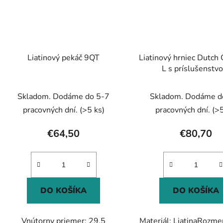
Liatinový pekáč 9QT
Liatinový hrniec Dutch
L s príslušenstv
Skladom. Dodáme do 5-7
Skladom. Dodáme d
pracovných dní.
(>5 ks)
pracovných dní.
(>5
€64,50
€80,70
DO KOŠÍKA
DO KOŠÍKA
Vnútorny priemer: 29.5
Materiál: LiatinaRozme