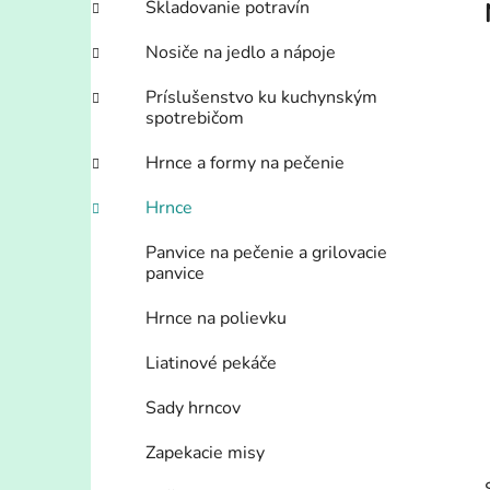
Skladovanie potravín
l
Nosiče na jedlo a nápoje
Príslušenstvo ku kuchynským
spotrebičom
Hrnce a formy na pečenie
Hrnce
Panvice na pečenie a grilovacie
panvice
Hrnce na polievku
Liatinové pekáče
Sady hrncov
Zapekacie misy