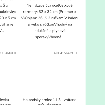
x Š x
Nehrdzavejúca oceľCelkové
okrievky:
rozmery: 32 x 32 cm (Priemer x
20 x 5 cm
V)Objem: 26 lS 2 rúčkamiV balení
dvíhanie
aj veko s rúčkouVhodný na
...
indukčné a plynové
sporákyVhodné...
1134MULTI
Kód:
41564MULTI
lievku
Holandský hrniec 11,3 l vrátane