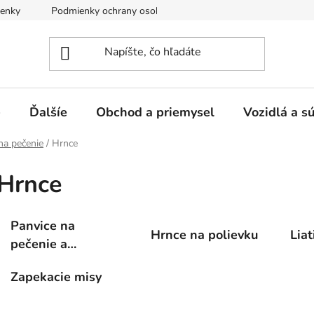
enky
Podmienky ochrany osobných údajov
e
Ďalšíe
Obchod a priemysel
Vozidlá a s
na pečenie
/
Hrnce
Hrnce
Panvice na
Hrnce na polievku
Lia
pečenie a
grilovacie panvice
Zapekacie misy