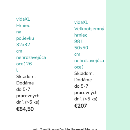
vidaXL
vidaXL
Hrniec
Veľkoobjemný
na
hrniec
polievku
98 l
32x32
50x50
cm
cm
nehrdzavejúca
nehrdzavejúca
oceľ 26
oceľ
l
Skladom.
Skladom.
Dodáme
Dodáme
do 5-7
do 5-7
pracovných
pracovných
dní.
(>5 ks)
dní.
(>5 ks)
€207
€84,50
R
Radiť podľa:
Najlacnejšie