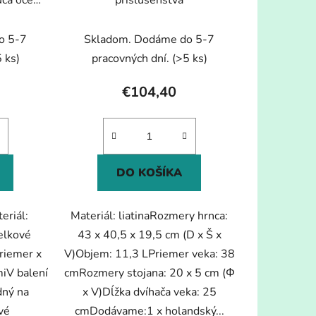
ca oceľ
príslušenstva
o 5-7
Skladom. Dodáme do 5-7
 ks)
pracovných dní.
(>5 ks)
€104,40
DO KOŠÍKA
eriál:
Materiál: liatinaRozmery hrnca:
elkové
43 x 40,5 x 19,5 cm (D x Š x
riemer x
V)Objem: 11,3 LPriemer veka: 38
iV balení
cmRozmery stojana: 20 x 5 cm (Φ
dný na
x V)Dĺžka dvíhača veka: 25
vé
cmDodávame:1 x holandský...