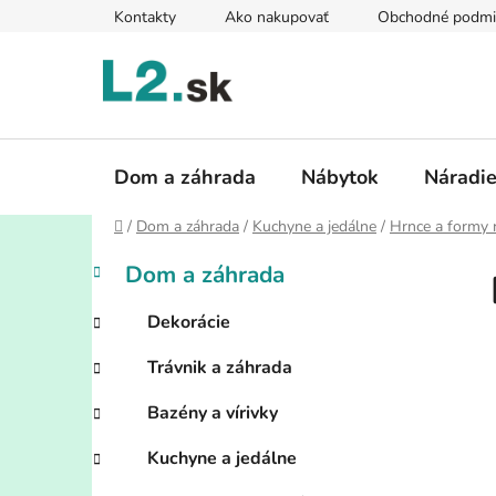
Prejsť
Kontakty
Ako nakupovať
Obchodné podmi
na
obsah
Dom a záhrada
Nábytok
Náradi
Domov
/
Dom a záhrada
/
Kuchyne a jedálne
/
Hrnce a formy 
B
K
Preskočiť
Dom a záhrada
a
kategórie
o
t
č
Dekorácie
e
n
g
Trávnik a záhrada
ý
ó
p
r
Bazény a vírivky
i
a
e
n
Kuchyne a jedálne
e