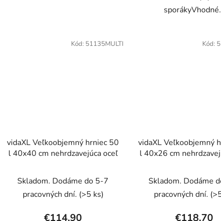
sporákyVhodné.
Kód:
51135MULTI
Kód:
5
vidaXL Veľkoobjemný hrniec 50
vidaXL Veľkoobjemný h
l 40x40 cm nehrdzavejúca oceľ
l 40x26 cm nehrdzavej
Skladom. Dodáme do 5-7
Skladom. Dodáme d
pracovných dní.
(>5 ks)
pracovných dní.
(>5
€114,90
€118,70