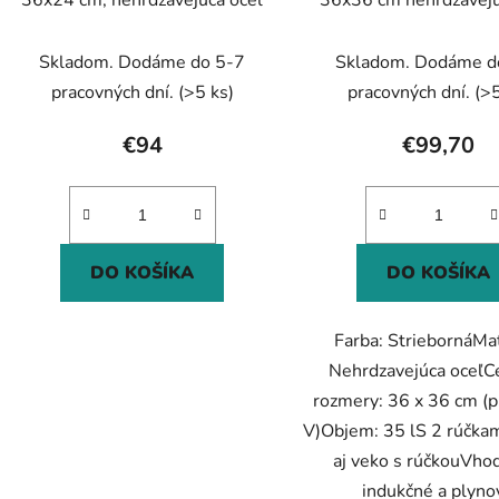
36x24 cm, nehrdzavejúca oceľ
36x36 cm nehrdzavejú
35 l
Skladom. Dodáme do 5-7
Skladom. Dodáme d
pracovných dní.
(>5 ks)
pracovných dní.
(>5
€94
€99,70
DO KOŠÍKA
DO KOŠÍKA
Farba: StriebornáMat
Nehrdzavejúca oceľC
rozmery: 36 x 36 cm (p
V)Objem: 35 lS 2 rúčkam
aj veko s rúčkouVho
indukčné a plyno