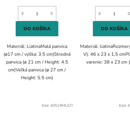
DO KOŠÍKA
DO KOŠÍKA
Materiál: LiatinaMalá panvica
Materiál: liatinaRozmery
(ø17 cm / výška: 3.5 cm)Stredná
V): 46 x 23 x 1,5 cmP
panvica (ø 21 cm / Height: 4.5
varenie: 38 x 23 cm (
cm)Veľká panvica (ø 27 cm /
Height: 5.5 cm)
Kód:
40519MULTI
Kód:
4