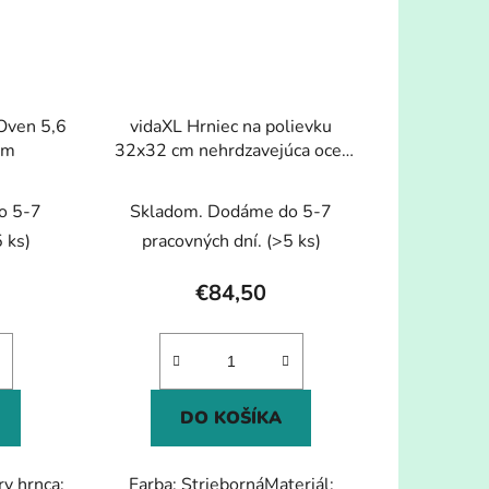
 Oven 5,6
vidaXL Hrniec na polievku
om
32x32 cm nehrdzavejúca oceľ
26 l
o 5-7
Skladom. Dodáme do 5-7
 ks)
pracovných dní.
(>5 ks)
€84,50
DO KOŠÍKA
ry hrnca:
Farba: StriebornáMateriál: