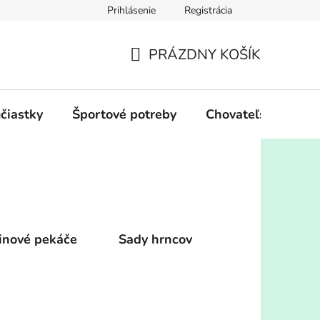
Prihlásenie
Registrácia
PRÁZDNY KOŠÍK
NÁKUPNÝ
KOŠÍK
účiastky
Športové potreby
Chovateľské potre
tinové pekáče
Sady hrncov