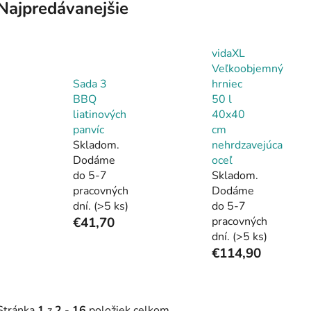
Najpredávanejšie
vidaXL
Veľkoobjemný
Sada 3
hrniec
BBQ
50 l
liatinových
40x40
panvíc
cm
Skladom.
nehrdzavejúca
Dodáme
oceľ
do 5-7
Skladom.
pracovných
Dodáme
dní.
(>5 ks)
do 5-7
€41,70
pracovných
dní.
(>5 ks)
€114,90
Stránka
1
z
2
-
16
položiek celkom