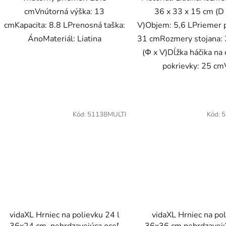
cmVnútorná výška: 13
36 x 33 x 15 cm (D 
cmKapacita: 8.8 LPrenosná taška:
V)Objem: 5,6 LPriemer p
ÁnoMateriál: Liatina
31 cmRozmery stojana: 
(Φ x V)Dĺžka háčika na 
pokrievky: 25 cmV
Kód:
51138MULTI
Kód:
5
vidaXL Hrniec na polievku 24 l
vidaXL Hrniec na po