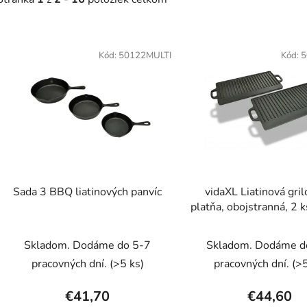
V
ý
Kód:
50122MULTI
Kód:
5
p
s
p
r
o
d
Sada 3 BBQ liatinových panvíc
vidaXL Liatinová gril
u
platňa, obojstranná, 2 
k
cm
t
Skladom. Dodáme do 5-7
Skladom. Dodáme d
o
pracovných dní.
(>5 ks)
pracovných dní.
(>5
v
€41,70
€44,60