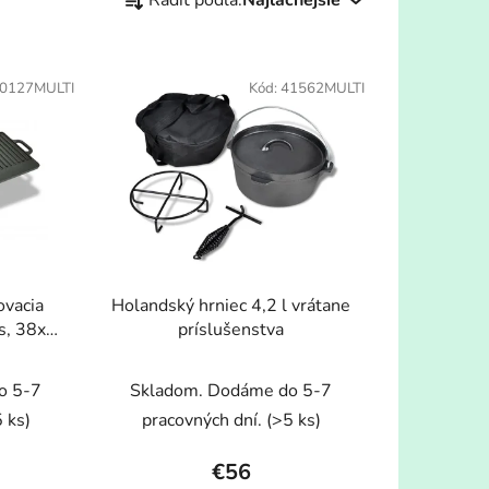
a
d
e
0127MULTI
Kód:
41562MULTI
n
i
e
p
r
o
d
u
ovacia
Holandský hrniec 4,2 l vrátane
k
ks, 38x23
príslušenstva
t
o
o 5-7
Skladom. Dodáme do 5-7
v
 ks)
pracovných dní.
(>5 ks)
€56