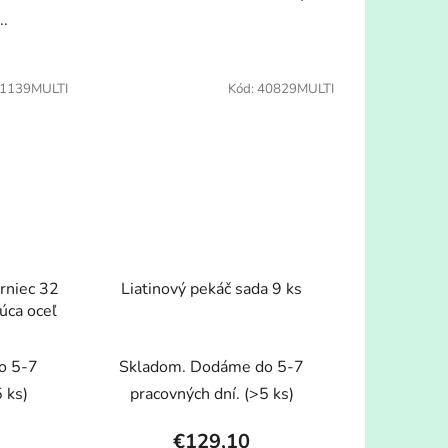
..
1139MULTI
Kód:
40829MULTI
rniec 32
Liatinový pekáč sada 9 ks
úca oceľ
o 5-7
Skladom. Dodáme do 5-7
 ks)
pracovných dní.
(>5 ks)
€129,10