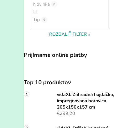
Novinka
0
Tip
0
ROZBALIŤ FILTER
Prijímame online platby
Top 10 produktov
vidaXL Záhradná hojdačka,
impregnovaná borovica
205x150x157 cm
€299,20