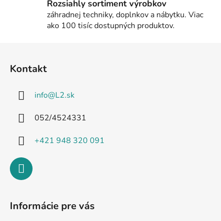
Rozsiahly sortiment výrobkov
záhradnej techniky, doplnkov a nábytku. Viac
ako 100 tisíc dostupných produktov.
Z
á
Kontakt
p
ä
info
@
L2.sk
t
i
052/4524331
e
+421 948 320 091
Informácie pre vás