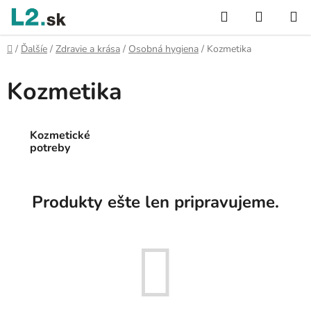
Prejsť
Hľadať
NÁKUP
na
KOŠÍK
obsah
Domov
/
Ďalšíe
/
Zdravie a krása
/
Osobná hygiena
/
Kozmetika
Kozmetika
Kozmetické
potreby
Produkty ešte len pripravujeme.