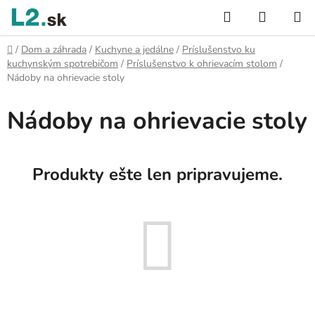
Prejsť
Hľadať
NÁKUP
na
KOŠÍK
obsah
Domov
/
Dom a záhrada
/
Kuchyne a jedálne
/
Príslušenstvo ku
kuchynským spotrebičom
/
Príslušenstvo k ohrievacím stolom
/
Nádoby na ohrievacie stoly
Nádoby na ohrievacie stoly
Produkty ešte len pripravujeme.