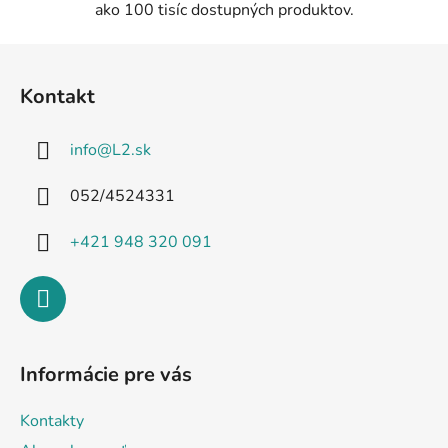
ako 100 tisíc dostupných produktov.
Z
á
Kontakt
p
ä
info
@
L2.sk
t
i
052/4524331
e
+421 948 320 091
Informácie pre vás
Kontakty