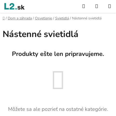
Prejsť
Hľadať
NÁKUP
na
KOŠÍK
obsah
Domov
/
Dom a záhrada
/
Osvetlenie
/
Svietidlá
/
Nástenné svietidlá
Nástenné svietidlá
Produkty ešte len pripravujeme.
Môžete sa ale pozrieť na ostatné kategórie.