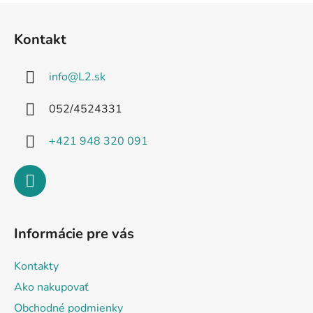
Z
á
Kontakt
p
ä
info
@
L2.sk
t
i
052/4524331
e
+421 948 320 091
Informácie pre vás
Kontakty
Ako nakupovať
Obchodné podmienky