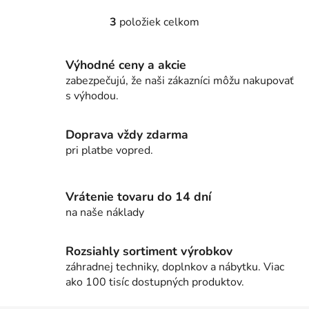
3
položiek celkom
O
v
l
Výhodné ceny a akcie
á
zabezpečujú, že naši zákazníci môžu nakupovať
d
s výhodou.
a
c
i
Doprava vždy zdarma
e
pri platbe vopred.
p
r
v
Vrátenie tovaru do 14 dní
k
na naše náklady
y
v
Rozsiahly sortiment výrobkov
ý
záhradnej techniky, doplnkov a nábytku. Viac
p
ako 100 tisíc dostupných produktov.
i
s