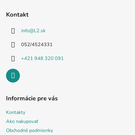
Z
u
á
Kontakt
p
ä
info
@
L2.sk
t
i
052/4524331
e
+421 948 320 091
Informácie pre vás
Kontakty
Ako nakupovať
Obchodné podmienky