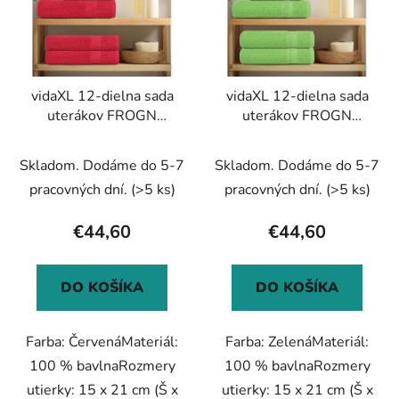
i
o
s
d
p
u
r
k
vidaXL 12-dielna sada
vidaXL 12-dielna sada
o
t
uterákov FROGN
uterákov FROGN
d
o
červená 360 g/m²
jablkovo zelená 360
u
v
g/m²
Skladom. Dodáme do 5-7
Skladom. Dodáme do 5-7
k
t
pracovných dní.
(>5 ks)
pracovných dní.
(>5 ks)
o
€44,60
€44,60
v
DO KOŠÍKA
DO KOŠÍKA
Farba: ČervenáMateriál:
Farba: ZelenáMateriál:
100 % bavlnaRozmery
100 % bavlnaRozmery
utierky: 15 x 21 cm (Š x
utierky: 15 x 21 cm (Š x