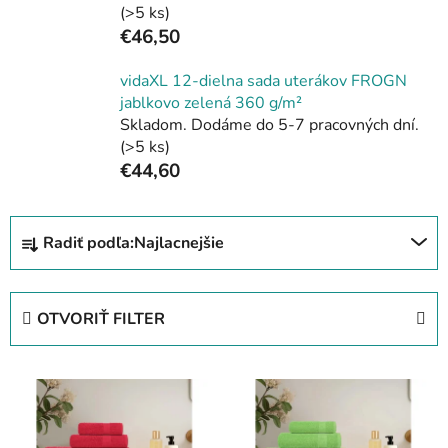
(>5 ks)
€46,50
vidaXL 12-dielna sada uterákov FROGN
jablkovo zelená 360 g/m²
Skladom. Dodáme do 5-7 pracovných dní.
(>5 ks)
€44,60
R
Radiť podľa:
Najlacnejšie
a
d
e
OTVORIŤ FILTER
n
i
V
e
ý
p
p
r