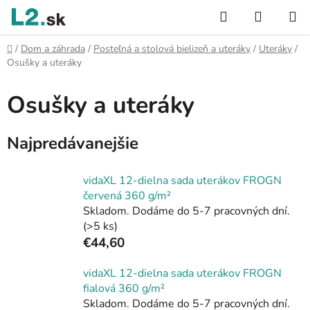
Prejsť
Hľadať
NÁKUP
na
KOŠÍK
obsah
Domov
/
Dom a záhrada
/
Posteľná a stolová bielizeň a uteráky
/
Uteráky
/
Osušky a uteráky
Osušky a uteráky
Najpredávanejšie
vidaXL 12-dielna sada uterákov FROGN
červená 360 g/m²
Skladom. Dodáme do 5-7 pracovných dní.
(>5 ks)
€44,60
vidaXL 12-dielna sada uterákov FROGN
fialová 360 g/m²
Skladom. Dodáme do 5-7 pracovných dní.