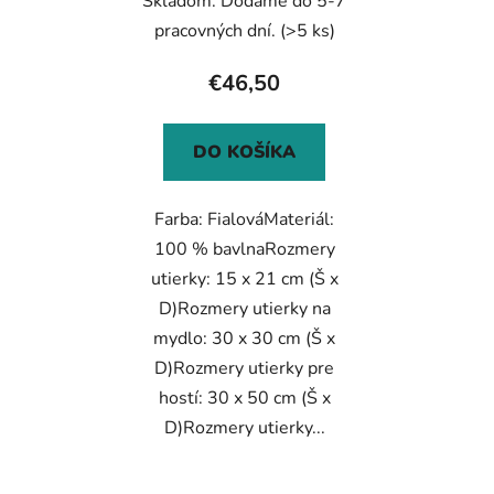
Skladom. Dodáme do 5-7
pracovných dní.
(>5 ks)
€46,50
DO KOŠÍKA
Farba: FialováMateriál:
100 % bavlnaRozmery
utierky: 15 x 21 cm (Š x
D)Rozmery utierky na
mydlo: 30 x 30 cm (Š x
D)Rozmery utierky pre
hostí: 30 x 50 cm (Š x
D)Rozmery utierky...