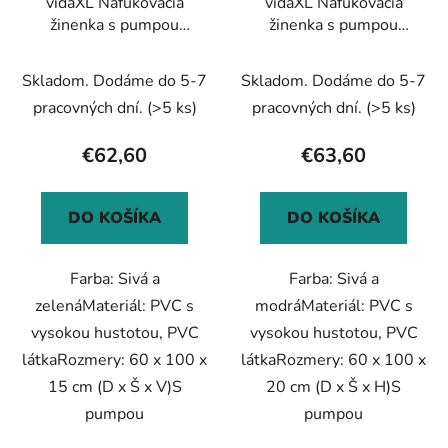
vidaXL Nafukovacia
vidaXL Nafukovacia
žinenka s pumpou
žinenka s pumpou
60x100x15 cm PVC
60x100x20 cm, PVC,
zelená
modrá
Skladom. Dodáme do 5-7
Skladom. Dodáme do 5-7
pracovných dní.
(>5 ks)
pracovných dní.
(>5 ks)
€62,60
€63,60
DO KOŠÍKA
DO KOŠÍKA
Farba: Sivá a
Farba: Sivá a
zelenáMateriál: PVC s
modráMateriál: PVC s
vysokou hustotou, PVC
vysokou hustotou, PVC
látkaRozmery: 60 x 100 x
látkaRozmery: 60 x 100 x
15 cm (D x Š x V)S
20 cm (D x Š x H)S
pumpou
pumpou