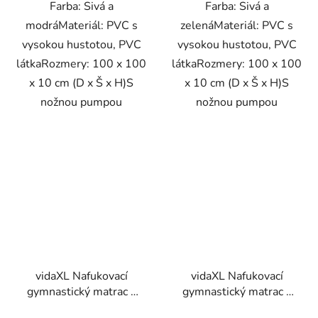
Farba: Sivá a
Farba: Sivá a
modráMateriál: PVC s
zelenáMateriál: PVC s
vysokou hustotou, PVC
vysokou hustotou, PVC
látkaRozmery: 100 x 100
látkaRozmery: 100 x 100
x 10 cm (D x Š x H)S
x 10 cm (D x Š x H)S
nožnou pumpou
nožnou pumpou
vidaXL Nafukovací
vidaXL Nafukovací
gymnastický matrac s
gymnastický matrac s
pumpou 100x100x15
pumpou 100x100x10