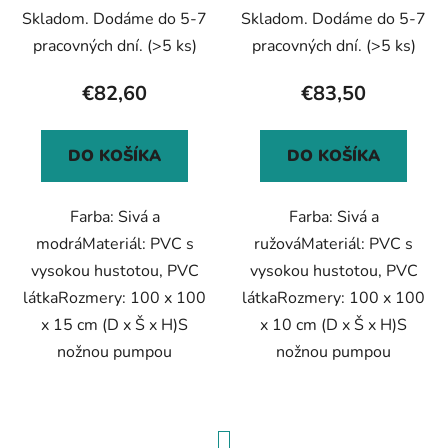
cm PVC modrý
cm PVC ružový
Skladom. Dodáme do 5-7
Skladom. Dodáme do 5-7
pracovných dní.
(>5 ks)
pracovných dní.
(>5 ks)
€82,60
€83,50
DO KOŠÍKA
DO KOŠÍKA
Farba: Sivá a
Farba: Sivá a
modráMateriál: PVC s
ružováMateriál: PVC s
vysokou hustotou, PVC
vysokou hustotou, PVC
látkaRozmery: 100 x 100
látkaRozmery: 100 x 100
x 15 cm (D x Š x H)S
x 10 cm (D x Š x H)S
nožnou pumpou
nožnou pumpou
S