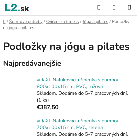
Prejsť
Hľadať
NÁKUP
na
KOŠÍK
obsah
Domov
/
Športové potreby
/
Cvičenie a fitness
/
Jóga a pilates
/
Podložky
na jógu a pilates
Podložky na jógu a pilates
Najpredávanejšie
vidaXL Nafukovacia žinenka s pumpou
800x100x15 cm, PVC, ružová
Skladom. Dodáme do 5-7 pracovných dní.
(1 ks)
€387,50
vidaXL Nafukovacia žinenka s pumpou
700x100x15 cm, PVC, zelená
Skladom. Dodáme do 5-7 pracovných dní.