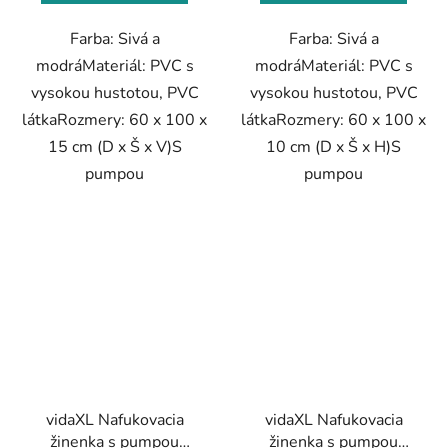
Farba: Sivá a
Farba: Sivá a
modráMateriál: PVC s
modráMateriál: PVC s
vysokou hustotou, PVC
vysokou hustotou, PVC
látkaRozmery: 60 x 100 x
látkaRozmery: 60 x 100 x
15 cm (D x Š x V)S
10 cm (D x Š x H)S
pumpou
pumpou
vidaXL Nafukovacia
vidaXL Nafukovacia
žinenka s pumpou
žinenka s pumpou