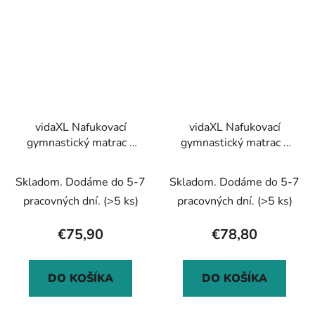
vidaXL Nafukovací
vidaXL Nafukovací
gymnastický matrac s
gymnastický matrac s
pumpou 100x100x10
pumpou 100x100x10
cm PVC modrý
cm PVC zelený
Skladom. Dodáme do 5-7
Skladom. Dodáme do 5-7
pracovných dní.
(>5 ks)
pracovných dní.
(>5 ks)
€75,90
€78,80
DO KOŠÍKA
DO KOŠÍKA