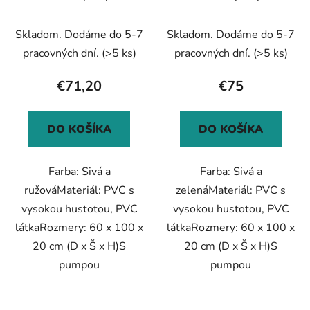
60x100x20 cm, PVC,
60x100x20 cm, PVC,
ružová
zelená
Skladom. Dodáme do 5-7
Skladom. Dodáme do 5-7
pracovných dní.
(>5 ks)
pracovných dní.
(>5 ks)
€71,20
€75
DO KOŠÍKA
DO KOŠÍKA
Farba: Sivá a
Farba: Sivá a
ružováMateriál: PVC s
zelenáMateriál: PVC s
vysokou hustotou, PVC
vysokou hustotou, PVC
látkaRozmery: 60 x 100 x
látkaRozmery: 60 x 100 x
20 cm (D x Š x H)S
20 cm (D x Š x H)S
pumpou
pumpou