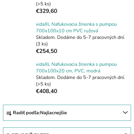
(>5 ks)
€329,60
vidaXL Nafukovacia žinenka s pumpou
700x100x10 cm PVC ružová
Skladom. Dodáme do 5-7 pracovných dní.
(3 ks)
€254,50
vidaXL Nafukovacia žinenka s pumpou
700x100x20 cm, PVC, modrá
Skladom. Dodáme do 5-7 pracovných dní.
(>5 ks)
€408,40
R
Radiť podľa:
Najlacnejšie
a
d
e