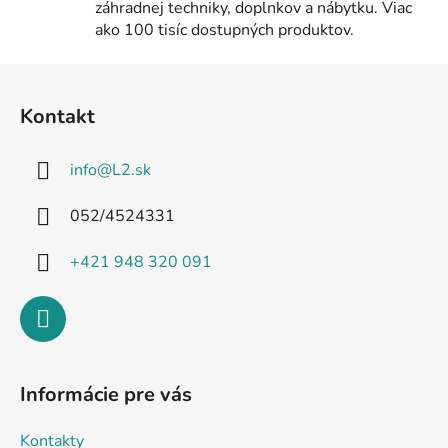
s
záhradnej techniky, doplnkov a nábytku. Viac
u
ako 100 tisíc dostupných produktov.
Z
á
Kontakt
p
ä
info
@
L2.sk
t
i
052/4524331
e
+421 948 320 091
Informácie pre vás
Kontakty