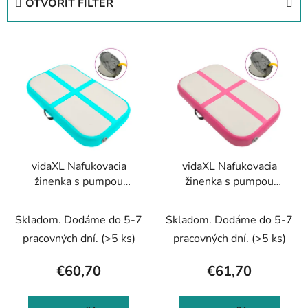
OTVORIŤ FILTER
n
i
V
e
ý
p
p
r
i
o
s
d
p
u
r
k
vidaXL Nafukovacia
vidaXL Nafukovacia
o
t
žinenka s pumpou
žinenka s pumpou
d
o
60x100x10 cm, PVC,
60x100x10 cm, PVC,
u
v
zelená
ružová
Skladom. Dodáme do 5-7
Skladom. Dodáme do 5-7
k
t
pracovných dní.
(>5 ks)
pracovných dní.
(>5 ks)
o
€60,70
€61,70
v