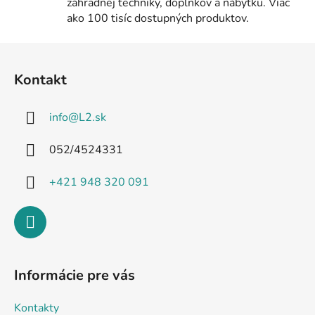
záhradnej techniky, doplnkov a nábytku. Viac
ako 100 tisíc dostupných produktov.
Z
á
Kontakt
p
ä
info
@
L2.sk
t
i
052/4524331
e
+421 948 320 091
Informácie pre vás
Kontakty