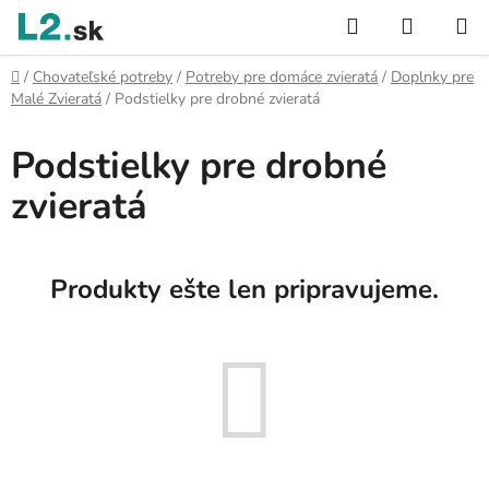
Prejsť
Hľadať
NÁKUP
na
KOŠÍK
obsah
Domov
/
Chovateľské potreby
/
Potreby pre domáce zvieratá
/
Doplnky pre
Malé Zvieratá
/
Podstielky pre drobné zvieratá
Podstielky pre drobné
zvieratá
Produkty ešte len pripravujeme.