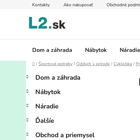
Prejsť
Kontakty
Ako nakupovať
Obchodné podmi
na
obsah
Dom a záhrada
Nábytok
Náradi
Domov
/
Športové potreby
/
Oddych v prírode
/
Cyklistika
/
Pr
B
K
Preskočiť
Dom a záhrada
a
kategórie
o
t
č
Nábytok
e
n
g
ý
Náradie
ó
p
r
Ďalšíe
i
a
e
n
Obchod a priemysel
e