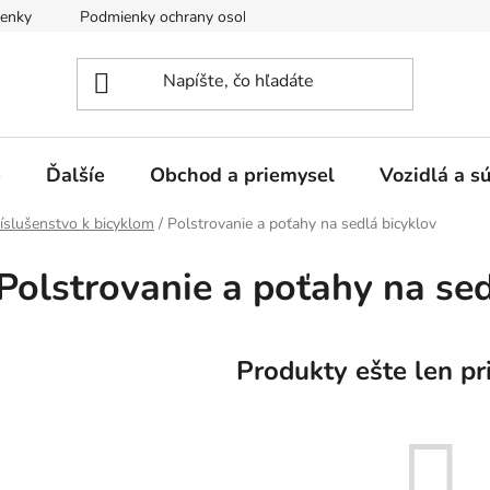
enky
Podmienky ochrany osobných údajov
e
Ďalšíe
Obchod a priemysel
Vozidlá a s
íslušenstvo k bicyklom
/
Polstrovanie a poťahy na sedlá bicyklov
Polstrovanie a poťahy na sed
Produkty ešte len pr