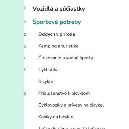
l
Vozidlá a súčiastky
Športové potreby
Oddych v prírode
Kemping a turistika
Člnkovanie a vodné športy
Cyklistika
Bicykle
Príslušenstvo k bicyklom
Cyklovozíky a prívesy na bicykel
Košíky na bicykle
Tašky do rámu a dvojité tašky na