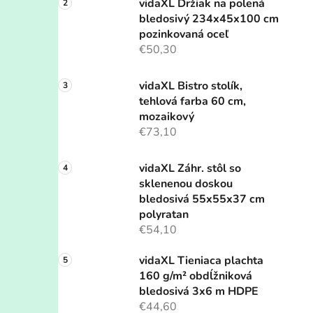
vidaXL Držiak na polená
bledosivý 234x45x100 cm
pozinkovaná oceľ
€50,30
vidaXL Bistro stolík,
tehlová farba 60 cm,
mozaikový
€73,10
vidaXL Záhr. stôl so
sklenenou doskou
bledosivá 55x55x37 cm
polyratan
€54,10
vidaXL Tieniaca plachta
160 g/m² obdĺžniková
bledosivá 3x6 m HDPE
€44,60