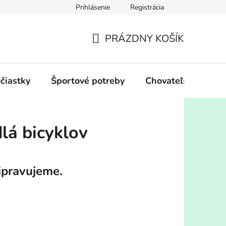
Prihlásenie
Registrácia
PRÁZDNY KOŠÍK
NÁKUPNÝ
KOŠÍK
účiastky
Športové potreby
Chovateľské potre
lá bicyklov
ipravujeme.