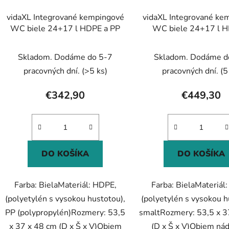
vidaXL Integrované kempingové
vidaXL Integrované ke
WC biele 24+17 l HDPE a PP
WC biele 24+17 l H
smalt
Skladom. Dodáme do 5-7
Skladom. Dodáme d
pracovných dní.
(>5 ks)
pracovných dní.
(5
€342,90
€449,30
DO KOŠÍKA
DO KOŠÍKA
Farba: BielaMateriál: HDPE,
Farba: BielaMateriál
(polyetylén s vysokou hustotou),
(polyetylén s vysokou h
PP (polypropylén)Rozmery: 53,5
smaltRozmery: 53,5 x 3
x 37 x 48 cm (D x Š x V)Objem
(D x Š x V)Objem nád