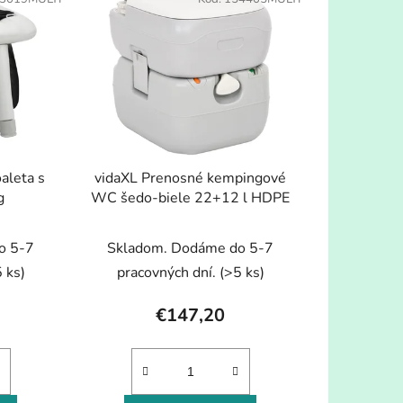
n
i
e
p
r
o
d
u
aleta s
vidaXL Prenosné kempingové
k
g
WC šedo-biele 22+12 l HDPE
t
o
o 5-7
Skladom. Dodáme do 5-7
v
 ks)
pracovných dní.
(>5 ks)
€147,20