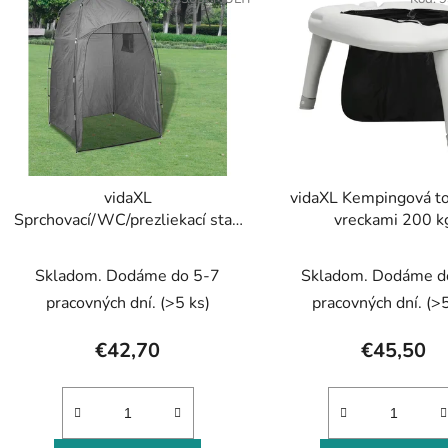
ý
p
s
p
r
o
d
vidaXL
vidaXL Kempingová to
u
Sprchovací/WC/prezliekací stan
vreckami 200 k
k
sivý
t
Skladom. Dodáme do 5-7
Skladom. Dodáme d
o
pracovných dní.
(>5 ks)
pracovných dní.
(>5
v
€42,70
€45,50