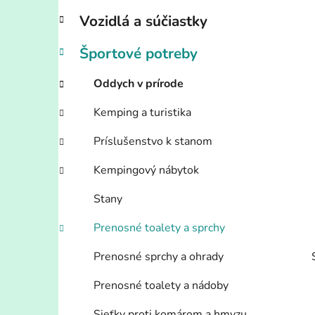
l
Vozidlá a súčiastky
Športové potreby
Oddych v prírode
Kemping a turistika
Príslušenstvo k stanom
Kempingový nábytok
Stany
Prenosné toalety a sprchy
Prenosné sprchy a ohrady
Prenosné toalety a nádoby
Sieťky proti komárom a hmyzu