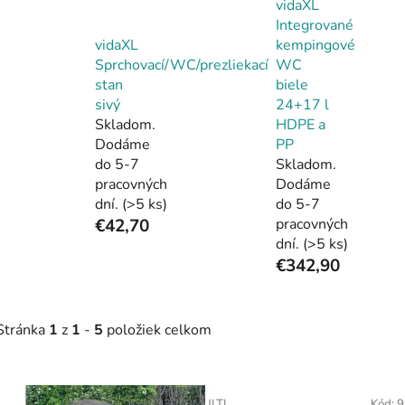
vidaXL
Integrované
vidaXL
kempingové
Sprchovací/WC/prezliekací
WC
stan
biele
sivý
24+17 l
Skladom.
HDPE a
Dodáme
PP
do 5-7
Skladom.
pracovných
Dodáme
dní.
(>5 ks)
do 5-7
€42,70
pracovných
dní.
(>5 ks)
€342,90
Stránka
1
z
1
-
5
položiek celkom
V
Kód:
93038MULTI
Kód:
9