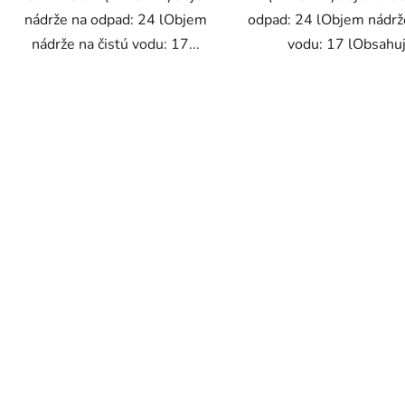
nádrže na odpad: 24 lObjem
odpad: 24 lObjem nádrže
nádrže na čistú vodu: 17...
vodu: 17 lObsahuj
O
v
l
á
d
a
c
i
e
p
r
v
k
y
v
ý