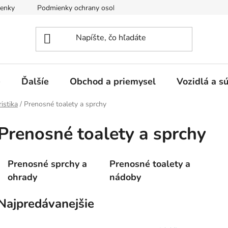
enky
Podmienky ochrany osobných údajov
e
Ďalšíe
Obchod a priemysel
Vozidlá a s
istika
/
Prenosné toalety a sprchy
Prenosné toalety a sprchy
Prenosné sprchy a
Prenosné toalety a
ohrady
nádoby
Najpredávanejšie