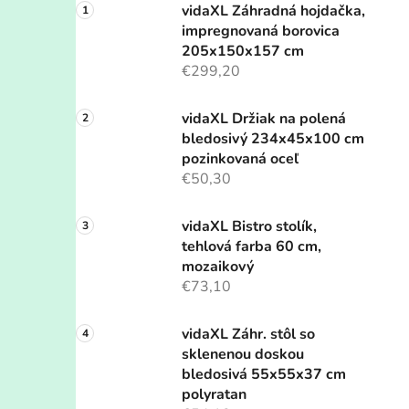
vidaXL Záhradná hojdačka,
impregnovaná borovica
205x150x157 cm
€299,20
vidaXL Držiak na polená
bledosivý 234x45x100 cm
pozinkovaná oceľ
€50,30
vidaXL Bistro stolík,
tehlová farba 60 cm,
mozaikový
€73,10
vidaXL Záhr. stôl so
sklenenou doskou
bledosivá 55x55x37 cm
polyratan