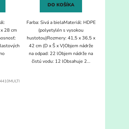
DO KOŠÍKA
ál:
Farba: Sivá a bielaMateriál: HDPE
 x 28 cm
(polyetylén s vysokou
nosnosť:
hustotou)Rozmery: 41,5 x 36,5 x
lastových
42 cm (D x Š x V)Objem nádrže
Áno
na odpad: 22 lObjem nádrže na
čistú vodu: 12 lObsahuje 2...
4410MULTI