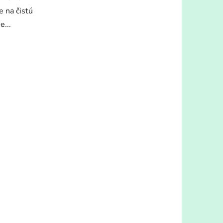
 na čistú
e...