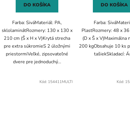
DO KOŠÍKA
DO KOŠÍKA
Farba: SiváMateriál: PA,
Farba: SiváMateri
sklolaminátRozmery: 130 x 130 x
PlastRozmery: 48 x 36
210 cm (Š x H x V)Krytá strecha
(D x Š x V)Maximálna 
pre extra súkromieS 2 úložnými
200 kgObsahuje 10 ks p
priestormiVeľké, zipsovateľné
tašiekSkladací: 
dvere pre jednoduchý...
Kód:
154411MULTI
Kód:
15