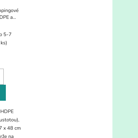
mpingové
DPE a
o 5-7
 ks)
: HDPE
ustotou),
7 x 48 cm
rže na