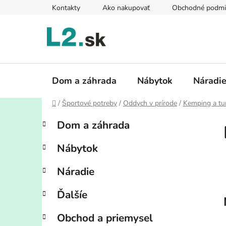
Prejsť
Kontakty
Ako nakupovať
Obchodné podmi
na
obsah
Dom a záhrada
Nábytok
Náradi
Domov
/
Športové potreby
/
Oddych v prírode
/
Kemping a tur
B
K
Preskočiť
Dom a záhrada
a
kategórie
o
t
č
Nábytok
e
n
g
ý
Náradie
ó
p
r
Ďalšíe
i
a
e
n
Obchod a priemysel
e