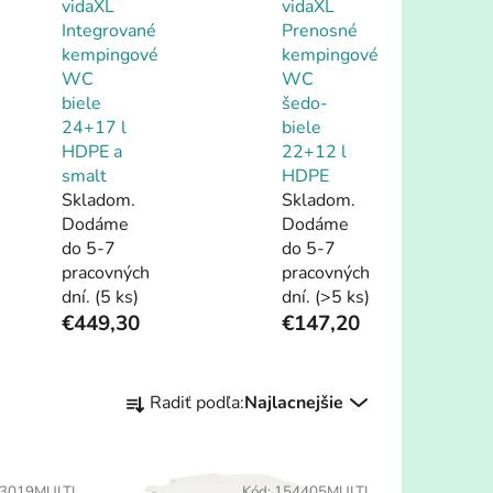
vidaXL
vidaXL
Integrované
Prenosné
kempingové
kempingové
WC
WC
biele
šedo-
24+17 l
biele
HDPE a
22+12 l
smalt
HDPE
Skladom.
Skladom.
Dodáme
Dodáme
do 5-7
do 5-7
pracovných
pracovných
dní.
(5 ks)
dní.
(>5 ks)
€449,30
€147,20
R
Radiť podľa:
Najlacnejšie
a
d
e
3019MULTI
Kód:
154405MULTI