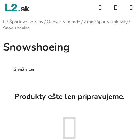
Prejsť
Hľadať
NÁKUP
na
KOŠÍK
obsah
Domov
/
Športové potreby
/
Oddych v prírode
/
Zimné športy a aktivity
/
Snowshoeing
Snowshoeing
Snežnice
Produkty ešte len pripravujeme.