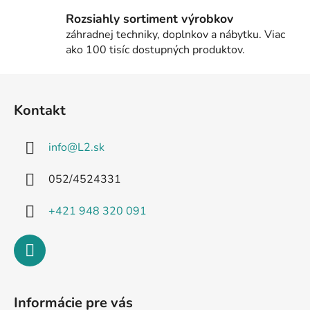
Rozsiahly sortiment výrobkov
záhradnej techniky, doplnkov a nábytku. Viac
ako 100 tisíc dostupných produktov.
Z
á
Kontakt
p
ä
info
@
L2.sk
t
i
052/4524331
e
+421 948 320 091
Informácie pre vás