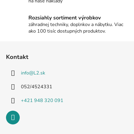
na naše náklady
y
v
Rozsiahly sortiment výrobkov
ý
záhradnej techniky, doplnkov a nábytku. Viac
p
ako 100 tisíc dostupných produktov.
i
s
Z
u
á
Kontakt
p
ä
info
@
L2.sk
t
i
052/4524331
e
+421 948 320 091