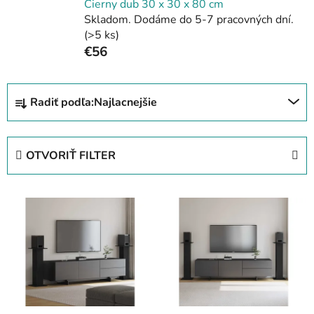
Čierny dub 30 x 30 x 80 cm
Skladom. Dodáme do 5-7 pracovných dní.
(>5 ks)
€56
R
Radiť podľa:
Najlacnejšie
a
d
e
OTVORIŤ FILTER
n
i
V
e
ý
p
p
r
i
o
s
d
p
u
r
k