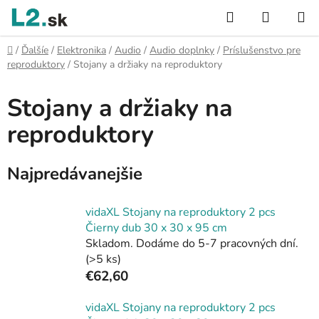
Prejsť
Hľadať
NÁKUP
na
KOŠÍK
obsah
Domov
/
Ďalšíe
/
Elektronika
/
Audio
/
Audio doplnky
/
Príslušenstvo pre
reproduktory
/
Stojany a držiaky na reproduktory
Stojany a držiaky na
reproduktory
Najpredávanejšie
vidaXL Stojany na reproduktory 2 pcs
Čierny dub 30 x 30 x 95 cm
Skladom. Dodáme do 5-7 pracovných dní.
(>5 ks)
€62,60
vidaXL Stojany na reproduktory 2 pcs