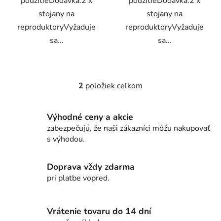
použitieDodávka:2 x
použitieDodávka:2 x
stojany na
stojany na
reproduktoryVyžaduje
reproduktoryVyžaduje
sa...
sa...
2
položiek celkom
O
v
l
Výhodné ceny a akcie
á
zabezpečujú, že naši zákazníci môžu nakupovať
d
s výhodou.
a
c
i
Doprava vždy zdarma
e
pri platbe vopred.
p
r
v
Vrátenie tovaru do 14 dní
k