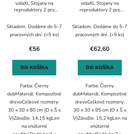
vidaXL Stojany na
vidaXL Stojany na
o
t
reproduktory 2 pcs
reproduktory 2 pcs
d
o
Čierny dub 30 x 30 x 80
Čierny dub 30 x 30 x 95
u
v
cm
cm
Skladom. Dodáme do 5-7
Skladom. Dodáme do 5-7
k
t
pracovných dní.
(>5 ks)
pracovných dní.
(>5 ks)
o
€56
€62,60
v
DO KOŠÍKA
DO KOŠÍKA
Farba: Čierny
Farba: Čierny
dubMateriál: Kompozitné
dubMateriál: Kompozitné
drevoCelkové rozmery:
drevoCelkové rozmery:
30 x 30 x 80 cm (D x Š x
30 x 30 x 95 cm (D x Š x
V)Závažie: 14,15 kgLen
V)Závažie: 15,2 kgLen na
na vnútorné
vnútorné