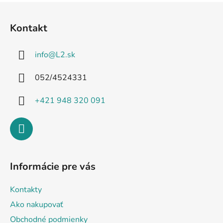
Z
á
Kontakt
p
ä
info
@
L2.sk
t
i
052/4524331
e
+421 948 320 091
Informácie pre vás
Kontakty
Ako nakupovať
Obchodné podmienky