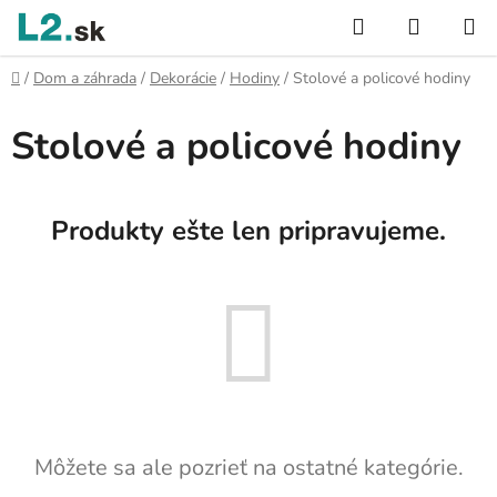
Prejsť
Hľadať
NÁKUP
na
KOŠÍK
obsah
Domov
/
Dom a záhrada
/
Dekorácie
/
Hodiny
/
Stolové a policové hodiny
Stolové a policové hodiny
Produkty ešte len pripravujeme.
Môžete sa ale pozrieť na ostatné kategórie.