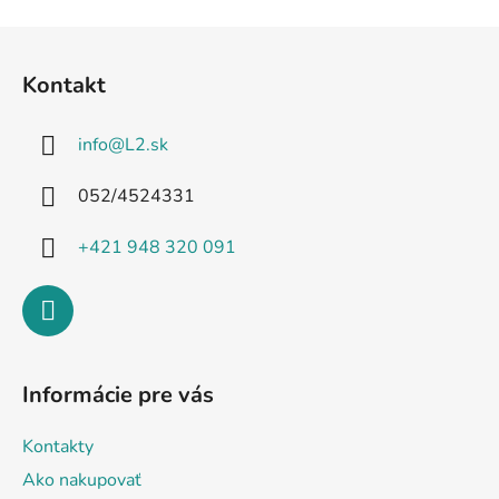
Z
á
Kontakt
p
ä
info
@
L2.sk
t
i
052/4524331
e
+421 948 320 091
Informácie pre vás
Kontakty
Ako nakupovať