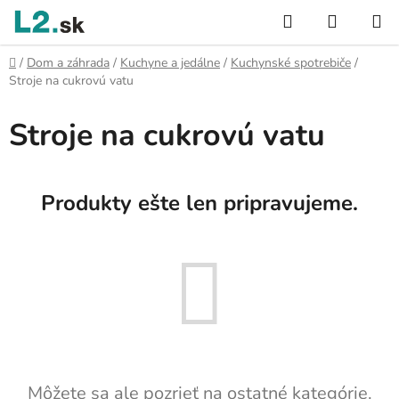
Prejsť
Hľadať
NÁKUP
na
KOŠÍK
obsah
Domov
/
Dom a záhrada
/
Kuchyne a jedálne
/
Kuchynské spotrebiče
/
Stroje na cukrovú vatu
Stroje na cukrovú vatu
Produkty ešte len pripravujeme.
Môžete sa ale pozrieť na ostatné kategórie.