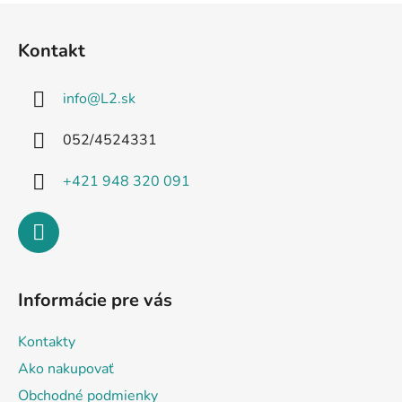
Z
á
Kontakt
p
ä
info
@
L2.sk
t
i
052/4524331
e
+421 948 320 091
Informácie pre vás
Kontakty
Ako nakupovať
Obchodné podmienky