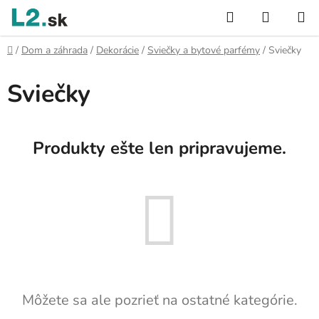
Prejsť
Hľadať
NÁKUP
na
KOŠÍK
obsah
Domov
/
Dom a záhrada
/
Dekorácie
/
Sviečky a bytové parfémy
/
Sviečky
Sviečky
Produkty ešte len pripravujeme.
Môžete sa ale pozrieť na ostatné kategórie.