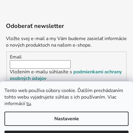
Odoberať newsletter
Vložte svoj e-mail a my Vám budeme zasielať informácie
o nových produktoch na našom e-shope.
Email
Vložením e-mailu súhlasíte s
podmienkami ochrany
osobných údajov
Tento web používa súbory cookie. Ďalším prechádzaním
PRIHLÁSIŤ SA
tohto webu vyjadrujete súhlas s ich používaním. Viac
informácií
tu
.
„Odpovedám okamžite. S čím vám
Nastavenie
môžem pomôcť?“
Vytvoril Shoptet Premium
Copyright 2026
L2.sk
. Všetky práva vyhradené.