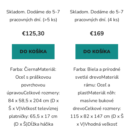
palcov Max VESA
VESA 400x600 mm 60
600x400 mm 60 kg
kg
Skladom. Dodáme do 5-7
Skladom. Dodáme do 5-7
pracovných dní.
(>5 ks)
pracovných dní.
(4 ks)
€125,30
€169
DO KOŠÍKA
DO KOŠÍKA
Farba: ČiernaMateriál:
Farba: Biela a prírodné
Oceľ s práškovou
svetlé drevoMateriál
povrchovou
rámu: Oceľ a
úpravouCelkové rozmery:
plastMateriál nôh:
84 x 58,5 x 204 cm (D x
masívne bukové
Š x V)Veľkosť televíznej
drevoCelkové rozmery:
platničky: 65,5 x 17 cm
115 x 82 x 147 cm (D x Š
(D x Š)Dĺžka háčika
x V)Vhodná veľkosť