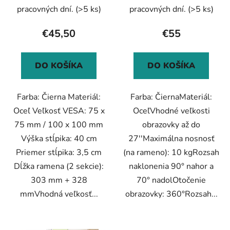
t
pracovných dní.
(>5 ks)
pracovných dní.
(>5 ks)
o
€45,50
€55
v
DO KOŠÍKA
DO KOŠÍKA
Farba: Čierna Materiál:
Farba: ČiernaMateriál:
Oceľ Veľkosť VESA: 75 x
OceľVhodné veľkosti
75 mm / 100 x 100 mm
obrazovky až do
Výška stĺpika: 40 cm
27''Maximálna nosnosť
Priemer stĺpika: 3,5 cm
(na rameno): 10 kgRozsah
Dĺžka ramena (2 sekcie):
naklonenia 90° nahor a
303 mm + 328
70° nadolOtočenie
mmVhodná veľkosť...
obrazovky: 360°Rozsah...