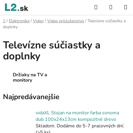
Prejsť
Hľadať
NÁKUP
na
KOŠÍK
obsah
Domov
/
Elektronika
/
Video
/
Video príslušenstvo
/
Televízne súčiastky a
doplnky
Televízne súčiastky a
doplnky
Držiaky na TV a
monitory
Najpredávanejšie
vidaXL Stojan na monitor farba sonoma
dub 100x24x13cm kompozitné drevo
Skladom. Dodáme do 5-7 pracovných dní.
(>5 ks)