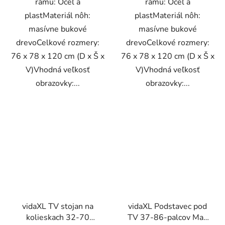
rámu: Oceľ a
rámu: Oceľ a
plastMateriál nôh:
plastMateriál nôh:
masívne bukové
masívne bukové
drevoCelkové rozmery:
drevoCelkové rozmery:
76 x 78 x 120 cm (D x Š x
76 x 78 x 120 cm (D x Š x
V)Vhodná veľkosť
V)Vhodná veľkosť
obrazovky:...
obrazovky:...
vidaXL TV stojan na
vidaXL Podstavec pod
kolieskach 32-70
TV 37-86-palcov Max