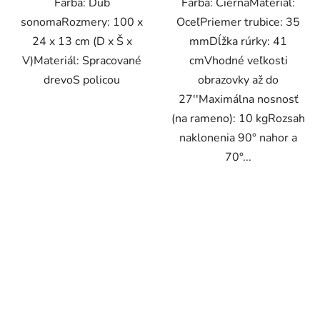
Farba: Dub
Farba: ČiernaMateriál:
sonomaRozmery: 100 x
OceľPriemer trubice: 35
24 x 13 cm (D x Š x
mmDĺžka rúrky: 41
V)Materiál: Spracované
cmVhodné veľkosti
drevoS policou
obrazovky až do
27''Maximálna nosnosť
(na rameno): 10 kgRozsah
naklonenia 90° nahor a
70°...