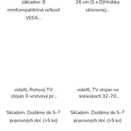
základne: 8
26 cm (Š x D)Hrúbka
mmKompatibilná veľkosť
sklenenej...
VESA...
vidaXL Rohový TV
vidaXL TV stojan na
stojan 3-vrstvový pre
kolieskach 32-70
32-65 palcov čierny
palcov Max VESA
600x400 mm 50 kg
Skladom. Dodáme do 5-7
Skladom. Dodáme do 5-7
pracovných dní.
(>5 ks)
pracovných dní.
(>5 ks)