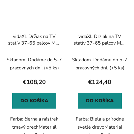
vidaXL Držiak na TV
vidaXL Držiak na TV
statív 37-65 palcov Max
statív 37-65 palcov Max
VESA 400x400 mm 40
VESA 400x400 mm 40
kg
kg
Skladom. Dodáme do 5-7
Skladom. Dodáme do 5-7
pracovných dní.
(>5 ks)
pracovných dní.
(>5 ks)
€108,20
€124,40
DO KOŠÍKA
DO KOŠÍKA
Farba: čierna a nástrek
Farba: Biela a prírodné
tmavý orechMateriál
svetlé drevoMateriál