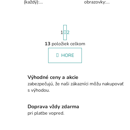
(každý):...
obrazovky:...
S
1
t
2
r
á
13
položiek celkom
O
n
v
k
HORE
l
o
á
v
a
d
n
Výhodné ceny a akcie
a
i
zabezpečujú, že naši zákazníci môžu nakupovať
c
e
s výhodou.
i
e
p
Doprava vždy zdarma
r
pri platbe vopred.
v
k
y