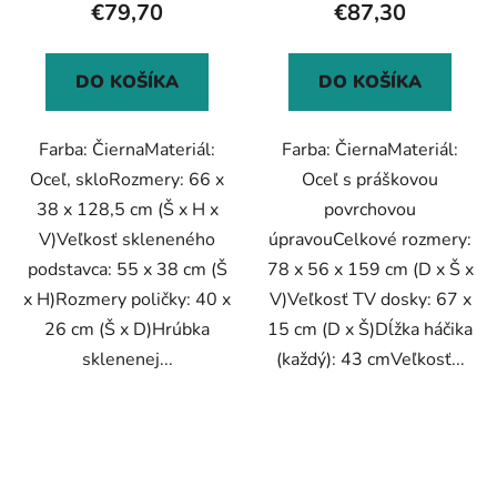
€79,70
€87,30
DO KOŠÍKA
DO KOŠÍKA
Farba: ČiernaMateriál:
Farba: ČiernaMateriál:
Oceľ, skloRozmery: 66 x
Oceľ s práškovou
38 x 128,5 cm (Š x H x
povrchovou
V)Veľkosť skleneného
úpravouCelkové rozmery:
podstavca: 55 x 38 cm (Š
78 x 56 x 159 cm (D x Š x
x H)Rozmery poličky: 40 x
V)Veľkosť TV dosky: 67 x
26 cm (Š x D)Hrúbka
15 cm (D x Š)Dĺžka háčika
sklenenej...
(každý): 43 cmVeľkosť...