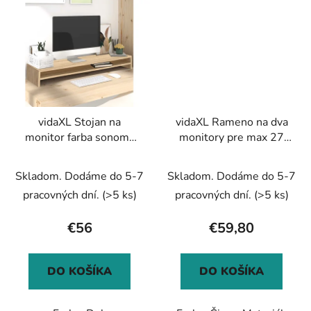
vidaXL Stojan na
vidaXL Rameno na dva
monitor farba sonoma
monitory pre max 27
dub 100x24x13cm
palcov pružinu
kompozitné drevo
obrazovky 20kg
Skladom. Dodáme do 5-7
Skladom. Dodáme do 5-7
pracovných dní.
(>5 ks)
pracovných dní.
(>5 ks)
€56
€59,80
DO KOŠÍKA
DO KOŠÍKA