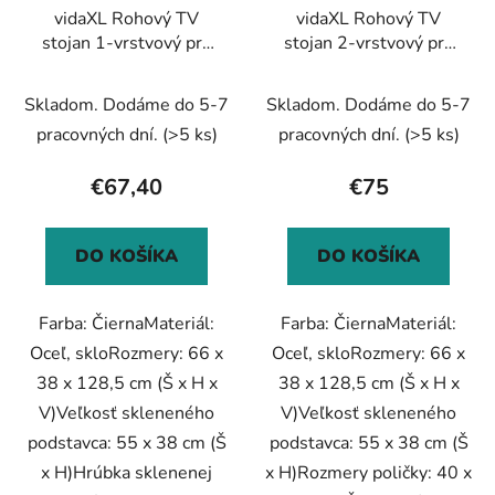
vidaXL Rohový TV
vidaXL Rohový TV
stojan 1-vrstvový pre
stojan 2-vrstvový pre
32-65 palcov čierny
32-65 palcov čierny
Skladom. Dodáme do 5-7
Skladom. Dodáme do 5-7
pracovných dní.
(>5 ks)
pracovných dní.
(>5 ks)
€67,40
€75
DO KOŠÍKA
DO KOŠÍKA
Farba: ČiernaMateriál:
Farba: ČiernaMateriál:
Oceľ, skloRozmery: 66 x
Oceľ, skloRozmery: 66 x
38 x 128,5 cm (Š x H x
38 x 128,5 cm (Š x H x
V)Veľkosť skleneného
V)Veľkosť skleneného
podstavca: 55 x 38 cm (Š
podstavca: 55 x 38 cm (Š
x H)Hrúbka sklenenej
x H)Rozmery poličky: 40 x