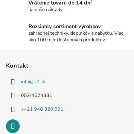
Vrátenie tovaru do 14 dní
v
na naše náklady
ý
p
i
Rozsiahly sortiment výrobkov
s
záhradnej techniky, doplnkov a nábytku. Viac
u
ako 100 tisíc dostupných produktov.
Z
á
Kontakt
p
ä
info
@
L2.sk
t
i
052/4524331
e
+421 948 320 091