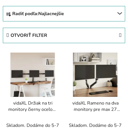
R
Radiť podľa:
Najlacnejšie
a
d
e
OTVORIŤ FILTER
n
i
V
e
ý
p
p
r
i
o
s
d
p
u
r
k
vidaXL Držiak na tri
vidaXL Rameno na dva
o
t
monitory čierny oceľový
monitory pre max 27
d
o
VESA 75/100 mm
palcov pružinu
u
v
obrazovky 20kg
Skladom. Dodáme do 5-7
Skladom. Dodáme do 5-7
k