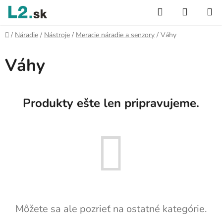
Prejsť
Hľadať
NÁKUP
na
KOŠÍK
obsah
Domov
/
Náradie
/
Nástroje
/
Meracie náradie a senzory
/
Váhy
Váhy
Produkty ešte len pripravujeme.
Môžete sa ale pozrieť na ostatné kategórie.