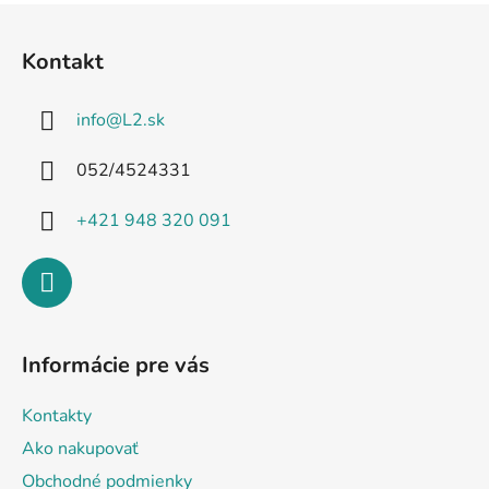
Z
á
Kontakt
p
ä
info
@
L2.sk
t
i
052/4524331
e
+421 948 320 091
Informácie pre vás
Kontakty
Ako nakupovať
Obchodné podmienky