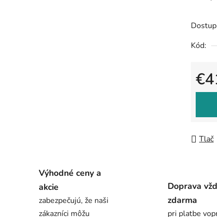
Dostup
Kód:
€4
Jedno
Tlač
Výhodné ceny a
Doprava vž
akcie
zdarma
zabezpečujú, že naši
zákazníci môžu
pri platbe vop