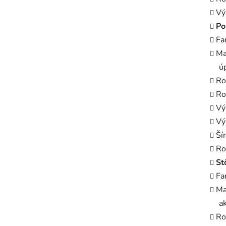
Vý
Po
Fa
Ma
ú
Ro
Ro
Vý
Vý
Ší
Ro
St
Fa
Ma
a
Ro