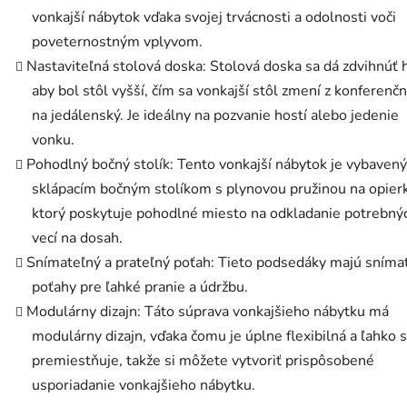
vonkajší nábytok vďaka svojej trvácnosti a odolnosti voči
poveternostným vplyvom.
Nastaviteľná stolová doska: Stolová doska sa dá zdvihnúť 
aby bol stôl vyšší, čím sa vonkajší stôl zmení z konferenč
na jedálenský. Je ideálny na pozvanie hostí alebo jedenie
vonku.
Pohodlný bočný stolík: Tento vonkajší nábytok je vybavený
sklápacím bočným stolíkom s plynovou pružinou na opier
ktorý poskytuje pohodlné miesto na odkladanie potrebný
vecí na dosah.
Snímateľný a prateľný poťah: Tieto podsedáky majú sníma
poťahy pre ľahké pranie a údržbu.
Modulárny dizajn: Táto súprava vonkajšieho nábytku má
modulárny dizajn, vďaka čomu je úplne flexibilná a ľahko 
premiestňuje, takže si môžete vytvoriť prispôsobené
usporiadanie vonkajšieho nábytku.