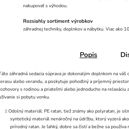
nakupovať s výhodou.
Rozsiahly sortiment výrobkov
záhradnej techniky, doplnkov a nábytku. Viac ako 1
Popis
Di
Táto záhradná sedacia súprava je dokonalým doplnkom na váš d
terasu alebo verandu, a poskytuje pohodlný a príjemný priestor
rozhovory s rodinou a priateľmi alebo jednoducho na relaxáciu 
užívanie si pobytu vonku.
Odolný materiál: PE ratan, tiež známy ako polyratan, je sil
syntetický materiál nenáročný na údržbu, ktorý vyzerá ako
prírodný ratan. Je ľahký, dobre sa čistí a bežne sa používa 