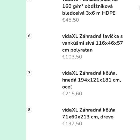
160 g/m² obdĺžniková
bledosivá 3x6 m HDPE
€45,50
vidaXL Záhradná lavička s
vankúšmi sivá 116x46x57
cm polyratan
€103,50
vidaXL Záhradná kôlňa,
hnedá 194x121x181 cm,
oceľ
€215,60
vidaXL Záhradná kôlňa
71x60x213 cm, drevo
€197,50