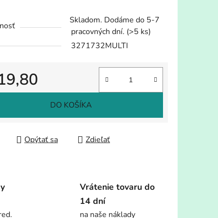
Skladom. Dodáme do 5-7
nosť
pracovných dní.
(>5 ks)
3271732MULTI
19,80
tková cena:
DO KOŠÍKA
Opýtať sa
Zdieľať
dy
Vrátenie tovaru do
14 dní
red.
na naše náklady