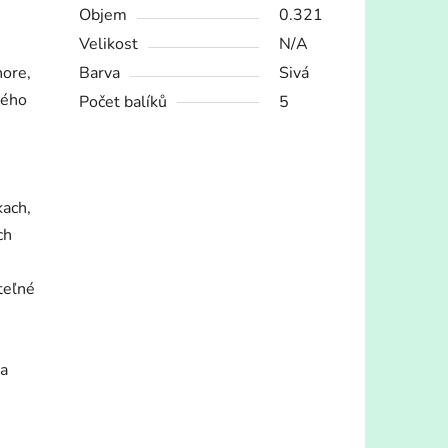
Objem
0.321
Velikost
N/A
hore,
Barva
Sivá
ného
Počet balíků
5
kach,
ch
teľné
sa