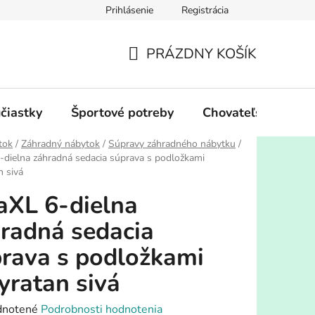
Prihlásenie
Registrácia
PRÁZDNY KOŠÍK
NÁKUPNÝ
KOŠÍK
účiastky
Športové potreby
Chovateľské potre
tok
/
Záhradný nábytok
/
Súpravy záhradného nábytku
/
-dielna záhradná sedacia súprava s podložkami
n sivá
aXL 6-dielna
radná sedacia
rava s podložkami
yratan sivá
rné
notené
Podrobnosti hodnotenia