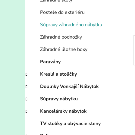
n
Záhradné stoly
e
Postele do exteriéru
l
Súpravy záhradného nábytku
Záhradné podnožky
Záhradné úložné boxy
Paravány
Kreslá a stoličky
Doplnky Vonkajší Nábytok
Súpravy nábytku
Kancelársky nábytok
TV stolíky a obývacie steny