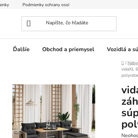
enky
Podmienky ochrany osobných údajov
e
Ďalšíe
Obchod a priemysel
Vozidlá a s
Domov
/
Náby
vidaXL 6
polyrata
vid
záh
súp
pol
Prieme
Neohod