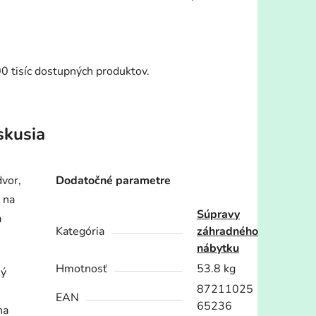
00 tisíc dostupných produktov.
skusia
vor,
Dodatočné parametre
 na
Súpravy
a
Kategória
záhradného
nábytku
Hmotnosť
53.8 kg
ný
87211025
EAN
65236
na