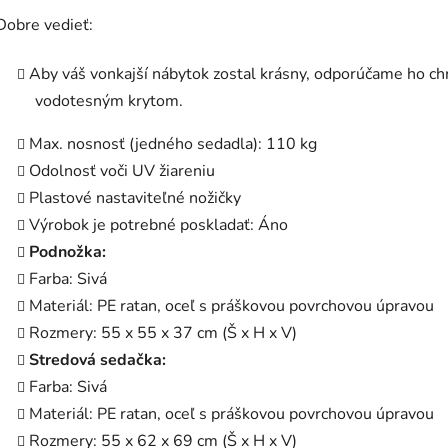
Dobre vedieť:
Aby váš vonkajší nábytok zostal krásny, odporúčame ho ch
vodotesným krytom.
Max. nosnosť (jedného sedadla): 110 kg
Odolnosť voči UV žiareniu
Plastové nastaviteľné nožičky
Výrobok je potrebné poskladať: Áno
Podnožka:
Farba: Sivá
Materiál: PE ratan, oceľ s práškovou povrchovou úpravou
Rozmery: 55 x 55 x 37 cm (Š x H x V)
Stredová sedačka:
Farba: Sivá
Materiál: PE ratan, oceľ s práškovou povrchovou úpravou
Rozmery: 55 x 62 x 69 cm (Š x H x V)