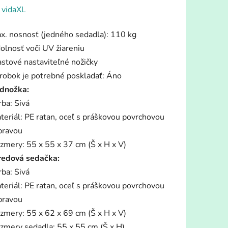
enie
:
vidaXL
tu
x. nosnosť (jedného sedadla): 110 kg
olnosť voči UV žiareniu
astové nastaviteľné nožičky
robok je potrebné poskladať: Áno
dnožka:
iek.
rba: Sivá
teriál: PE ratan, oceľ s práškovou povrchovou
pravou
zmery: 55 x 55 x 37 cm (Š x H x V)
redová sedačka:
rba: Sivá
teriál: PE ratan, oceľ s práškovou povrchovou
pravou
zmery: 55 x 62 x 69 cm (Š x H x V)
zmery sedadla: 55 x 55 cm (Š x H)