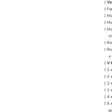
Va
Fa
Ma
Ma
Ma
v
Ro
Ro
x 
V 
1 
2 
2 
1 
4 
5 
p