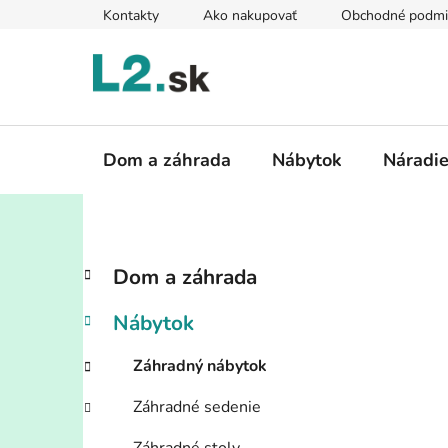
Prejsť
Kontakty
Ako nakupovať
Obchodné podmi
na
obsah
Dom a záhrada
Nábytok
Náradi
B
K
Preskočiť
Dom a záhrada
a
kategórie
o
t
č
Nábytok
e
n
g
ý
Záhradný nábytok
ó
p
r
Záhradné sedenie
i
a
e