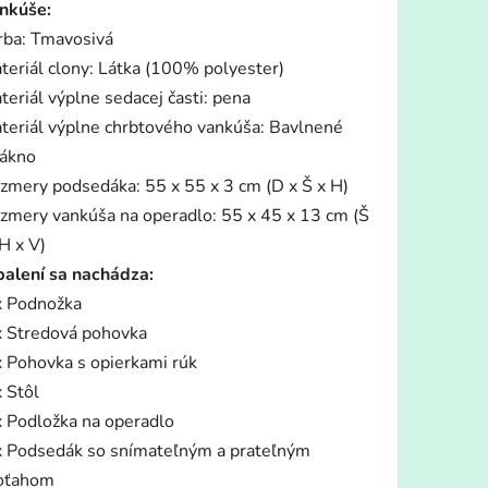
nkúše:
rba: Tmavosivá
teriál clony: Látka (100% polyester)
teriál výplne sedacej časti: pena
teriál výplne chrbtového vankúša: Bavlnené
lákno
zmery podsedáka: 55 x 55 x 3 cm (D x Š x H)
zmery vankúša na operadlo: 55 x 45 x 13 cm (Š
H x V)
balení sa nachádza:
x Podnožka
x Stredová pohovka
x Pohovka s opierkami rúk
x Stôl
x Podložka na operadlo
x Podsedák so snímateľným a prateľným
oťahom