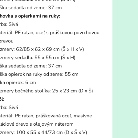
ška sedadla od zeme: 37 cm
hovka s opierkami na ruky:
rba: Sivá
teriál: PE ratan, oceľ s práškovou povrchovou
pravou
zmery: 62/85 x 62 x 69 cm (Š x H x V)
zmery sedadla: 55 x 55 cm (Š x H)
ška sedadla od zeme: 37 cm
ška opierok na ruky od zeme: 55 cm
rka opierok: 6 cm
zmery bočného stolíka: 25 x 23 cm (D x Š)
ôl:
rba: Sivá
teriál: PE ratan, práškovaná oceľ, masívne
káciové drevo s olejovým náterom
zmery: 100 x 55 x 44/73 cm (D x Š x V)