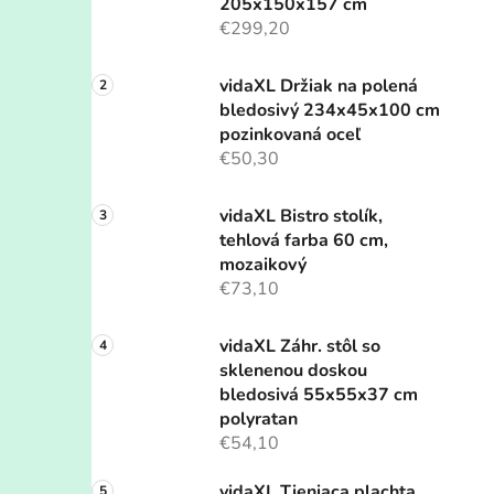
205x150x157 cm
€299,20
vidaXL Držiak na polená
bledosivý 234x45x100 cm
pozinkovaná oceľ
€50,30
vidaXL Bistro stolík,
tehlová farba 60 cm,
mozaikový
€73,10
vidaXL Záhr. stôl so
sklenenou doskou
bledosivá 55x55x37 cm
polyratan
€54,10
vidaXL Tieniaca plachta