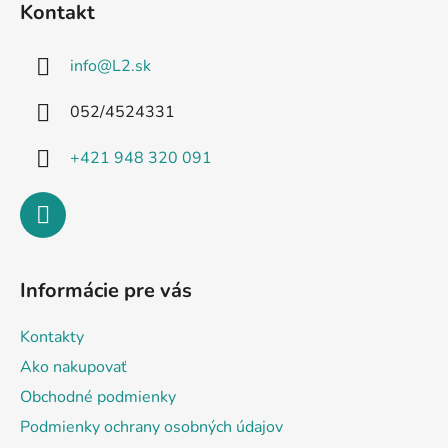
Kontakt
p
ä
info
@
L2.sk
t
i
052/4524331
e
+421 948 320 091
Informácie pre vás
Kontakty
Ako nakupovať
Obchodné podmienky
Podmienky ochrany osobných údajov