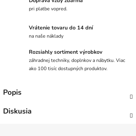
Doprava vždy zdarma
pri platbe vopred.
Vrátenie tovaru do 14 dní
na naše náklady
Rozsiahly sortiment výrobkov
záhradnej techniky, doplnkov a nábytku. Viac
ako 100 tisíc dostupných produktov.
Popis
Diskusia
Z
á