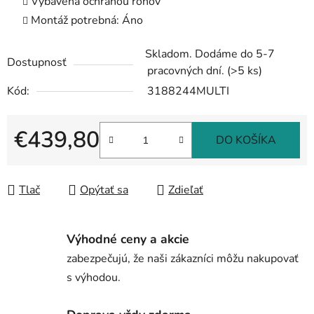
Vybavená ochranou rohov
Montáž potrebná: Áno
Skladom. Dodáme do 5-7
Dostupnosť
pracovných dní.
(>5 ks)
Kód:
3188244MULTI
€439,80
DO KOŠÍKA
Jednotková cena:
Tlač
Opýtať sa
Zdieľať
Výhodné ceny a akcie
zabezpečujú, že naši zákazníci môžu nakupovať
s výhodou.