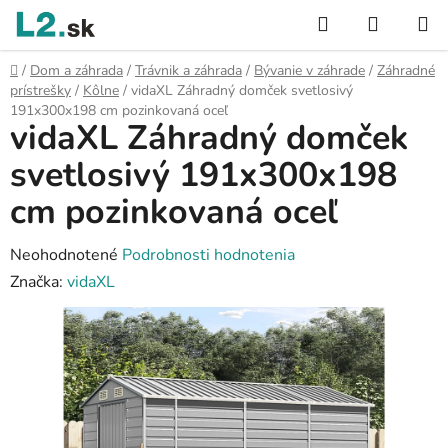
Prejsť
Hľadať
NÁKUP
na
KOŠÍK
obsah
Domov
/
Dom a záhrada
/
Trávnik a záhrada
/
Bývanie v záhrade
/
Záhradné
prístrešky
/
Kôlne
/
vidaXL Záhradný domček svetlosivý
191x300x198 cm pozinkovaná oceľ
vidaXL Záhradný domček
svetlosivý 191x300x198
cm pozinkovaná oceľ
Priemerné
Neohodnotené
Podrobnosti hodnotenia
hodnotenie
Značka:
vidaXL
produktu
je
0,0
z
5
hviezdičiek.