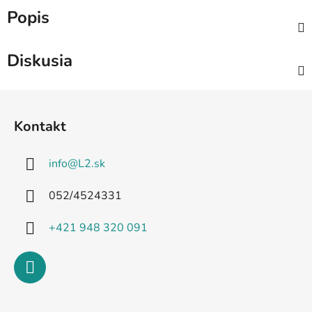
Popis
Diskusia
Z
á
Kontakt
p
ä
info
@
L2.sk
t
i
052/4524331
e
+421 948 320 091