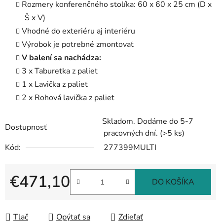
Rozmery konferenčného stolíka: 60 x 60 x 25 cm (D x
Š x V)
Vhodné do exteriéru aj interiéru
Výrobok je potrebné zmontovať
V balení sa nachádza:
3 x Taburetka z paliet
1 x Lavička z paliet
2 x Rohová lavička z paliet
Skladom. Dodáme do 5-7
Dostupnosť
pracovných dní.
(>5 ks)
Kód:
277399MULTI
€471,10
DO KOŠÍKA
Jednotková cena:
Tlač
Opýtať sa
Zdieľať