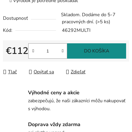
Výrobok je potrebné poskladať
Skladom. Dodáme do 5-7
Dostupnosť
pracovných dní.
(>5 ks)
Kód:
46292MULTI
€112
DO KOŠÍKA
Jednotková cena:
Tlač
Opýtať sa
Zdieľať
Výhodné ceny a akcie
zabezpečujú, že naši zákazníci môžu nakupovať
s výhodou.
Doprava vždy zdarma