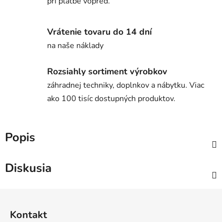
pri platbe vopred.
Vrátenie tovaru do 14 dní
na naše náklady
Rozsiahly sortiment výrobkov
záhradnej techniky, doplnkov a nábytku. Viac
ako 100 tisíc dostupných produktov.
Popis
Diskusia
Z
á
Kontakt
p