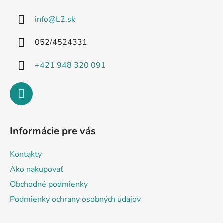
ä
info
@
L2.sk
t
i
052/4524331
e
+421 948 320 091
Informácie pre vás
Kontakty
Ako nakupovať
Obchodné podmienky
Podmienky ochrany osobných údajov