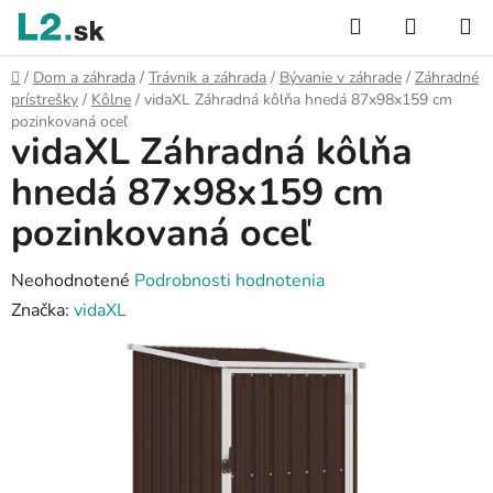
Prejsť
Hľadať
NÁKUP
na
KOŠÍK
obsah
Domov
/
Dom a záhrada
/
Trávnik a záhrada
/
Bývanie v záhrade
/
Záhradné
prístrešky
/
Kôlne
/
vidaXL Záhradná kôlňa hnedá 87x98x159 cm
pozinkovaná oceľ
vidaXL Záhradná kôlňa
hnedá 87x98x159 cm
pozinkovaná oceľ
Priemerné
Neohodnotené
Podrobnosti hodnotenia
hodnotenie
Značka:
vidaXL
produktu
je
0,0
z
5
hviezdičiek.