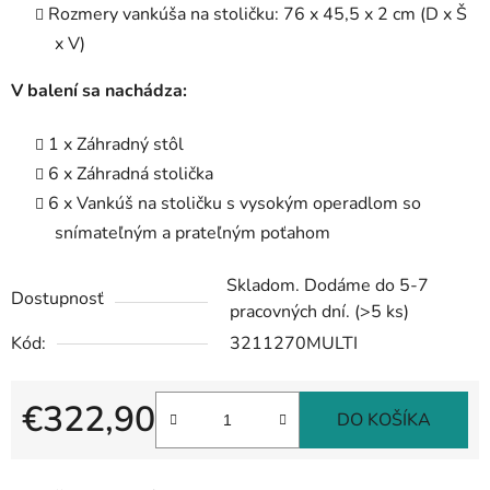
Rozmery vankúša na stoličku: 76 x 45,5 x 2 cm (D x Š
x V)
V balení sa nachádza:
1 x Záhradný stôl
6 x Záhradná stolička
6 x Vankúš na stoličku s vysokým operadlom so
snímateľným a prateľným poťahom
Skladom. Dodáme do 5-7
Dostupnosť
pracovných dní.
(>5 ks)
Kód:
3211270MULTI
€322,90
DO KOŠÍKA
Jednotková cena: