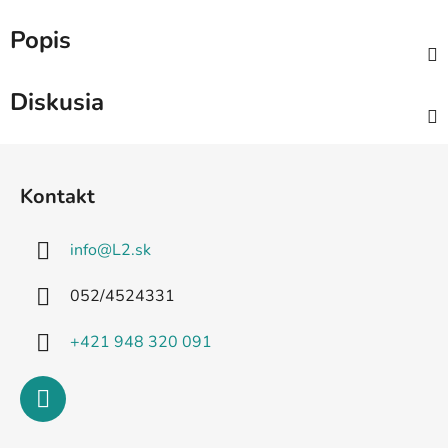
Popis
Diskusia
Z
á
Kontakt
p
ä
info
@
L2.sk
t
i
052/4524331
e
+421 948 320 091