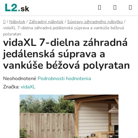
Prejsť
Hľadať
NÁKUP
na
KOŠÍK
obsah
Domov
/
Nábytok
/
Záhradný nábytok
/
Súpravy záhradného nábytku
/
vidaXL 7-dielna záhradná jedálenská súprava a vankúše béžová
polyratan
vidaXL 7-dielna záhradná
jedálenská súprava a
vankúše béžová polyratan
Priemerné
Neohodnotené
Podrobnosti hodnotenia
hodnotenie
Značka:
vidaXL
produktu
je
0,0
z
5
hviezdičiek.