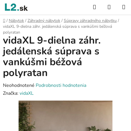
Prejsť
Hľadať
NÁKUP
na
KOŠÍK
obsah
Domov
/
Nábytok
/
Záhradný nábytok
/
Súpravy záhradného nábytku
/
vidaXL 9-dielna záhr. jedálenská súprava s vankúšmi béžová
polyratan
vidaXL 9-dielna záhr.
jedálenská súprava s
vankúšmi béžová
polyratan
Priemerné
Neohodnotené
Podrobnosti hodnotenia
hodnotenie
Značka:
vidaXL
produktu
je
0,0
z