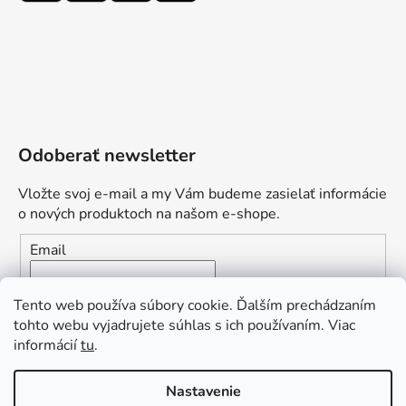
Odoberať newsletter
Vložte svoj e-mail a my Vám budeme zasielať informácie
o nových produktoch na našom e-shope.
Email
Vložením e-mailu súhlasíte s
podmienkami ochrany
Tento web používa súbory cookie. Ďalším prechádzaním
osobných údajov
tohto webu vyjadrujete súhlas s ich používaním. Viac
informácií
tu
.
PRIHLÁSIŤ SA
„Odpovedám okamžite. S čím vám
Nastavenie
môžem pomôcť?“