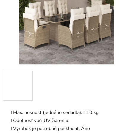
5
hviezdičiek.
Max. nosnosť (jedného sedadla): 110 kg
Odolnosť voči UV žiareniu
Výrobok je potrebné poskladať: Áno