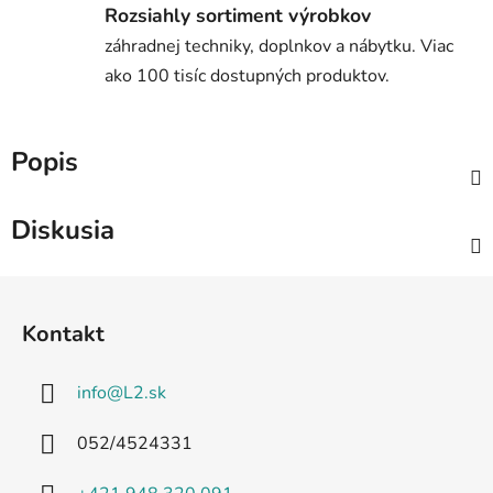
Rozsiahly sortiment výrobkov
záhradnej techniky, doplnkov a nábytku. Viac
ako 100 tisíc dostupných produktov.
Popis
Diskusia
Z
á
Kontakt
p
ä
info
@
L2.sk
t
i
052/4524331
e