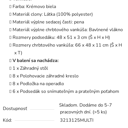
Farba: Krémovo biela
Materiál clony: Látka (100% polyester)
Materiál výplne sedacej časti: pena
Materiál výplne chrbtového vankúša: Bavlnené vlákno
Rozmery podsedáku: 48 x 51 x 3 cm (Š x H x H)
Rozmery chrbtového vankúša: 66 x 48 x 11 cm (Š x H
x T)
V balení sa nachádza:
1 x Záhradný stôl
8 x Polohovacie záhradné kreslo
8 x Podložka na operadlo
6 x Podsedák so snímateľným a prateľným poťahom
Skladom. Dodáme do 5-7
Dostupnosť
pracovných dní.
(>5 ks)
Kód:
3213125MULTI