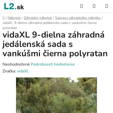
Prejsť
Hľadať
NÁKUP
na
KOŠÍK
obsah
Domov
/
Nábytok
/
Záhradný nábytok
/
Súpravy záhradného nábytku
/
vidaXL 9-dielna záhradná jedálenská sada s vankúšmi čierna
polyratan
vidaXL 9-dielna záhradná
jedálenská sada s
vankúšmi čierna polyratan
Priemerné
Neohodnotené
Podrobnosti hodnotenia
hodnotenie
Značka:
vidaXL
produktu
je
0,0
z
5
hviezdičiek.