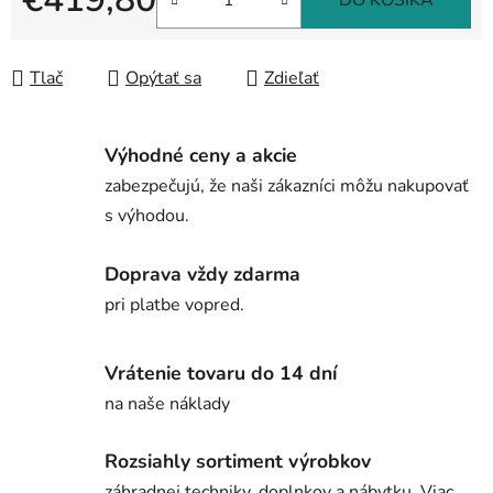
DO KOŠÍKA
Jednotková cena:
Tlač
Opýtať sa
Zdieľať
Výhodné ceny a akcie
zabezpečujú, že naši zákazníci môžu nakupovať
s výhodou.
Doprava vždy zdarma
pri platbe vopred.
Vrátenie tovaru do 14 dní
na naše náklady
Rozsiahly sortiment výrobkov
záhradnej techniky, doplnkov a nábytku. Viac