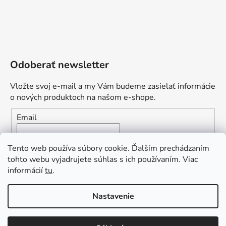
Odoberať newsletter
Vložte svoj e-mail a my Vám budeme zasielať informácie
o nových produktoch na našom e-shope.
Email
Vložením e-mailu súhlasíte s
podmienkami ochrany
Tento web používa súbory cookie. Ďalším prechádzaním
osobných údajov
tohto webu vyjadrujete súhlas s ich používaním. Viac
informácií
tu
.
PRIHLÁSIŤ SA
„Odpovedám okamžite. S čím vám
Nastavenie
môžem pomôcť?“
Obľúbená ponuka
: Zaplaťte vopred a získajte