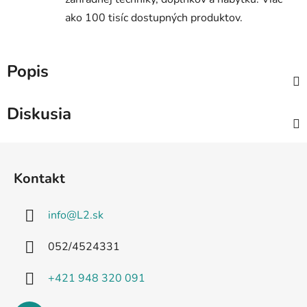
ako 100 tisíc dostupných produktov.
Popis
Diskusia
Z
á
Kontakt
p
ä
info
@
L2.sk
t
i
052/4524331
e
+421 948 320 091