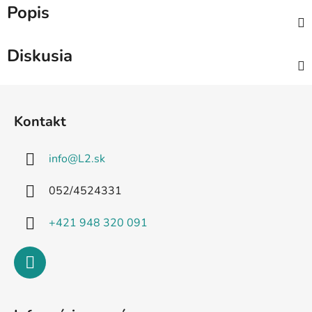
Popis
Diskusia
Z
á
Kontakt
p
ä
info
@
L2.sk
t
i
052/4524331
e
+421 948 320 091