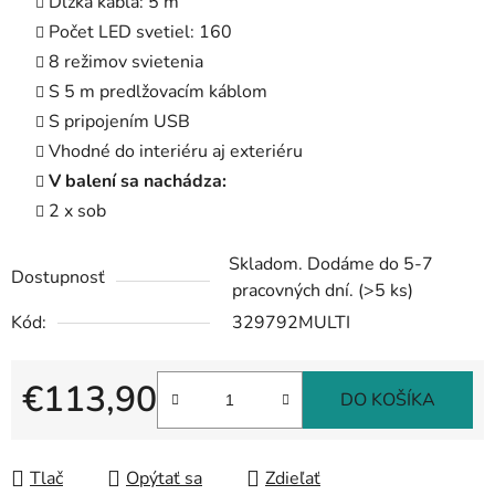
Dĺžka kábla: 5 m
Počet LED svetiel: 160
8 režimov svietenia
S 5 m predlžovacím káblom
S pripojením USB
Vhodné do interiéru aj exteriéru
V balení sa nachádza:
2 x sob
Skladom. Dodáme do 5-7
Dostupnosť
pracovných dní.
(>5 ks)
Kód:
329792MULTI
€113,90
DO KOŠÍKA
Jednotková cena:
Tlač
Opýtať sa
Zdieľať