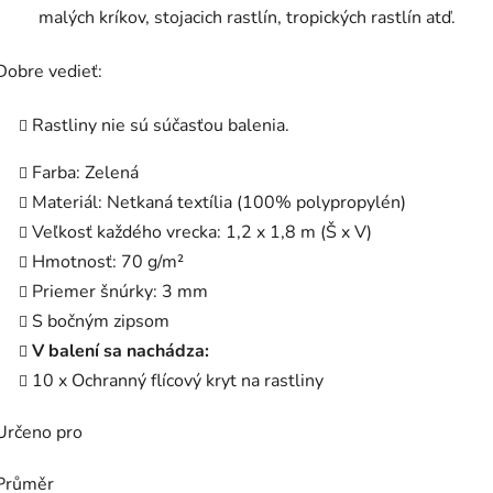
malých kríkov, stojacich rastlín, tropických rastlín atď.
Dobre vedieť:
Rastliny nie sú súčasťou balenia.
Farba: Zelená
Materiál: Netkaná textília (100% polypropylén)
Veľkosť každého vrecka: 1,2 x 1,8 m (Š x V)
Hmotnosť: 70 g/m²
Priemer šnúrky: 3 mm
S bočným zipsom
V balení sa nachádza:
10 x Ochranný flícový kryt na rastliny
Určeno pro
Průměr