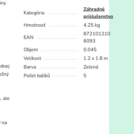
iny
Záhradné
Kategória
príslušenstvo
Hmotnosť
4.25 kg
872101210
EAN
6093
Objem
0.045
Velikost
1.2 x 1.8 m
odnej
Barva
Zelená
bočný
Počet balíků
5
, ale
ý na