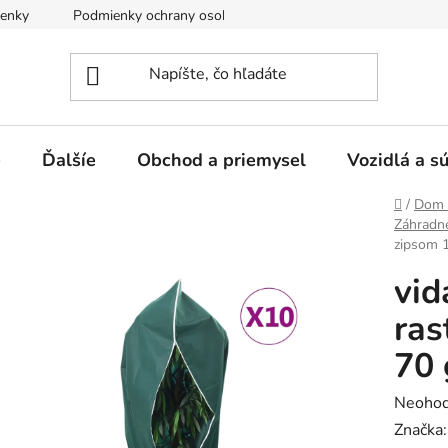
enky
Podmienky ochrany osobných údajov
e
Ďalšíe
Obchod a priemysel
Vozidlá a s
Domov
/
Dom 
Záhradné
zipsom 1
vid
ras
70 
Prieme
Neohod
hodnot
Značka