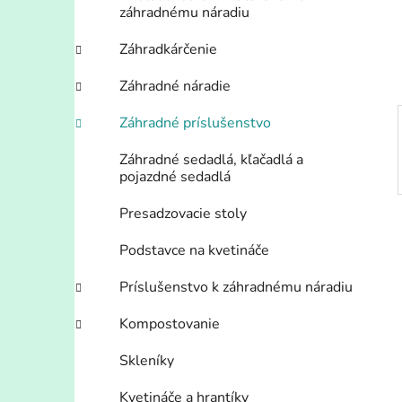
n
záhradnému náradiu
e
l
Záhradkárčenie
Záhradné náradie
Záhradné príslušenstvo
Záhradné sedadlá, kľačadlá a
pojazdné sedadlá
Presadzovacie stoly
Podstavce na kvetináče
Príslušenstvo k záhradnému náradiu
Kompostovanie
Skleníky
Kvetináče a hrantíky