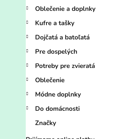
Oblečenie a doplnky
Kufre a tašky
Dojčatá a batoľatá
Pre dospelých
Potreby pre zvieratá
Oblečenie
Módne doplnky
Do domácnosti
Značky