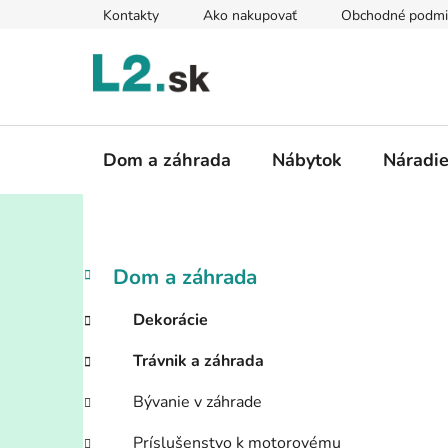
Prejsť
Kontakty
Ako nakupovať
Obchodné podmi
na
obsah
Dom a záhrada
Nábytok
Náradi
B
K
Preskočiť
Dom a záhrada
a
kategórie
o
t
č
Dekorácie
e
n
g
Trávnik a záhrada
ý
ó
p
r
Bývanie v záhrade
i
a
e
Príslušenstvo k motorovému