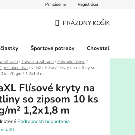
Prihlásenie
Registrácia
PRÁZDNY KOŠÍK
NÁKUPNÝ
KOŠÍK
účiastky
Športové potreby
Chovateľské potre
a záhrada
/
Trávnik a záhrada
/
Záhradkárčenie
/
 príslušenstvo
/
vidaXL Flísové kryty na rastliny so
0 ks 70 g/m² 1,2x1,8 m
aXL Flísové kryty na
tliny so zipsom 10 ks
g/m² 1,2x1,8 m
rné
notené
Podrobnosti hodnotenia
enie
:
vidaXL