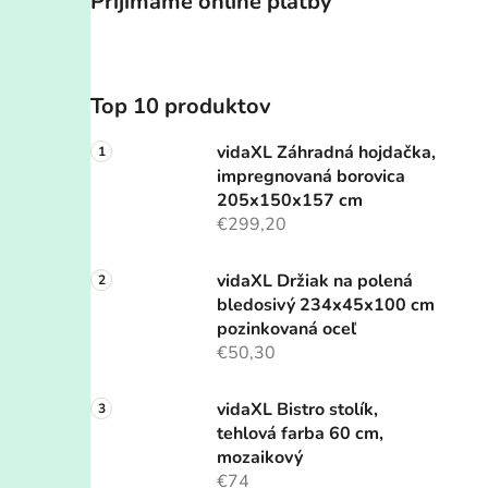
Prijímame online platby
Top 10 produktov
vidaXL Záhradná hojdačka,
impregnovaná borovica
205x150x157 cm
€299,20
vidaXL Držiak na polená
bledosivý 234x45x100 cm
pozinkovaná oceľ
€50,30
vidaXL Bistro stolík,
tehlová farba 60 cm,
mozaikový
€74