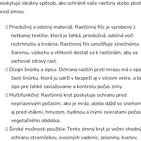
poskytujú ideálny spôsob, ako ochrániť vaše rastliny alebo plod
pred zimou.
Priedušný a odolný materiál: Rastlinný flís je vyrobený z
netkanej textílie, ktorá je ľahká, priedušná, odolná voči
roztrhnutiu a trvácna. Rastlinný flís umožňuje slnečnému
žiareniu, vzduchu a vlhkosti dostať sa k rastlinám, aby sa
zachoval zdravý rast.
Dizajn šnúrky a zipsu: Ochrana rastlín proti mrazu má v sp
časti šnúrku, ktorá ju udrží v bezpečí aj v silnom vetre, a 
zips pre ľahké zavlažovanie a kontrolu počas zimy.
Multifunkčný: Rastlinný kryt poskytuje ochranu pred
nepriaznivým počasím, ako je mráz, alebo dážď so snehom
aj pred vtákmi, hmyzom, hydinou a inými zvieratami počas
vegetačného obdobia.
Široké možnosti použitia: Tento zimný kryt je veľmi vhodn
ochranu stromčekov, ovocných sadeníc, zeleniny, kvetov,