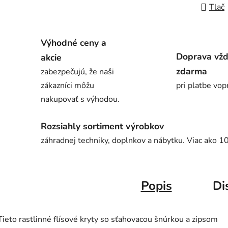
Tlač
Výhodné ceny a
Doprava vž
akcie
zdarma
zabezpečujú, že naši
zákazníci môžu
pri platbe vop
nakupovať s výhodou.
Rozsiahly sortiment výrobkov
záhradnej techniky, doplnkov a nábytku. Viac ako 1
Popis
Di
Tieto rastlinné flísové kryty so sťahovacou šnúrkou a zipsom