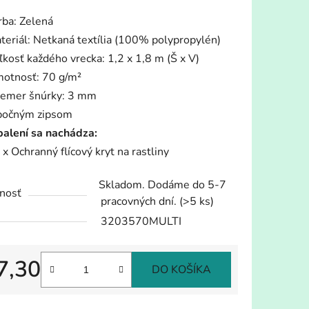
tu
rba: Zelená
teriál: Netkaná textília (100% polypropylén)
ľkosť každého vrecka: 1,2 x 1,8 m (Š x V)
otnosť: 70 g/m²
iemer šnúrky: 3 mm
iek.
bočným zipsom
balení sa nachádza:
 x Ochranný flícový kryt na rastliny
Skladom. Dodáme do 5-7
nosť
pracovných dní.
(>5 ks)
3203570MULTI
7,30
DO KOŠÍKA
tková cena: