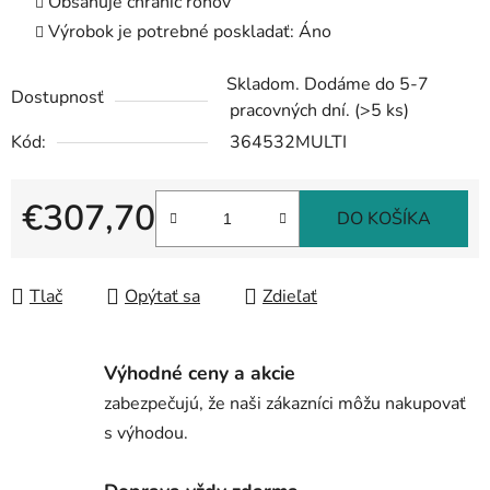
Obsahuje chránič rohov
Výrobok je potrebné poskladať: Áno
Skladom. Dodáme do 5-7
Dostupnosť
pracovných dní.
(>5 ks)
Kód:
364532MULTI
€307,70
DO KOŠÍKA
Jednotková cena:
Tlač
Opýtať sa
Zdieľať
Výhodné ceny a akcie
zabezpečujú, že naši zákazníci môžu nakupovať
s výhodou.