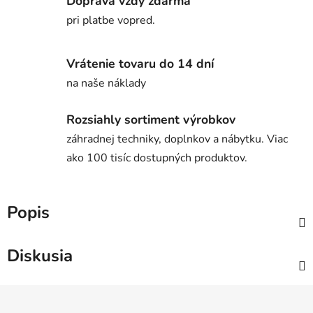
Doprava vždy zdarma
pri platbe vopred.
Vrátenie tovaru do 14 dní
na naše náklady
Rozsiahly sortiment výrobkov
záhradnej techniky, doplnkov a nábytku. Viac
ako 100 tisíc dostupných produktov.
Popis
Diskusia
Z
á