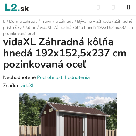
Prejsť
Hľadať
NÁKUP
na
KOŠÍK
obsah
Domov
/
Dom a záhrada
/
Trávnik a záhrada
/
Bývanie v záhrade
/
Záhradné
prístrešky
/
Kôlne
/
vidaXL Záhradná kôlňa hnedá 192x152,5x237 cm
pozinkovaná oceľ
vidaXL Záhradná kôlňa
hnedá 192x152,5x237 cm
pozinkovaná oceľ
Priemerné
Neohodnotené
Podrobnosti hodnotenia
hodnotenie
Značka:
vidaXL
produktu
je
0,0
z
5
hviezdičiek.