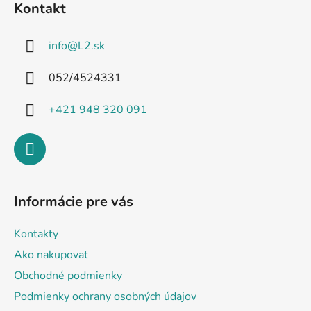
Kontakt
p
ä
info
@
L2.sk
t
i
052/4524331
e
+421 948 320 091
Informácie pre vás
Kontakty
Ako nakupovať
Obchodné podmienky
Podmienky ochrany osobných údajov