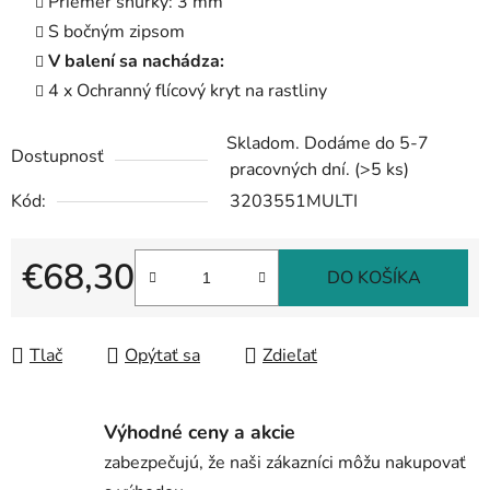
Priemer šnúrky: 3 mm
S bočným zipsom
V balení sa nachádza:
4 x Ochranný flícový kryt na rastliny
Skladom. Dodáme do 5-7
Dostupnosť
pracovných dní.
(>5 ks)
Kód:
3203551MULTI
€68,30
DO KOŠÍKA
Jednotková cena:
Tlač
Opýtať sa
Zdieľať
Výhodné ceny a akcie
zabezpečujú, že naši zákazníci môžu nakupovať