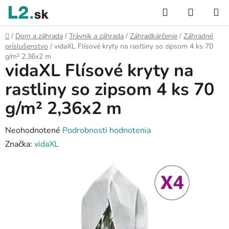
Prejsť
Hľadať
NÁKUP
na
KOŠÍK
obsah
Domov
/
Dom a záhrada
/
Trávnik a záhrada
/
Záhradkárčenie
/
Záhradné
príslušenstvo
/
vidaXL Flísové kryty na rastliny so zipsom 4 ks 70
g/m² 2,36x2 m
vidaXL Flísové kryty na
rastliny so zipsom 4 ks 70
g/m² 2,36x2 m
Priemerné
Neohodnotené
Podrobnosti hodnotenia
hodnotenie
Značka:
vidaXL
produktu
je
0,0
z
5
hviezdičiek.