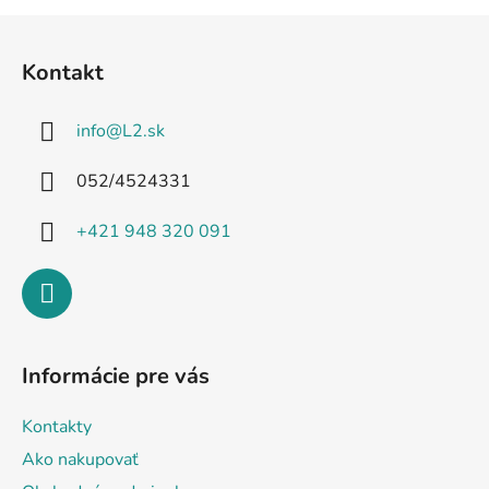
Z
á
Kontakt
p
ä
info
@
L2.sk
t
i
052/4524331
e
+421 948 320 091
Informácie pre vás
Kontakty
Ako nakupovať