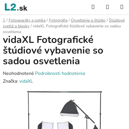
Prejsť
Hľadať
NÁKUP
na
KOŠÍK
obsah
Domov
/
Fotoaparáty a optika
/
Fotografia
/
Osvetlenie a štúdio
/
Štúdiové
svetlá a blesky
/
vidaXL Fotografické štúdiové vybavenie so sadou
osvetlenia
vidaXL Fotografické
štúdiové vybavenie so
sadou osvetlenia
Priemerné
Neohodnotené
Podrobnosti hodnotenia
hodnotenie
Značka:
vidaXL
produktu
je
0,0
z
5
hviezdičiek.