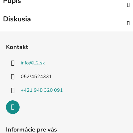
Popis
Diskusia
Z
á
Kontakt
p
ä
info
@
L2.sk
t
i
052/4524331
e
+421 948 320 091
Informácie pre vás