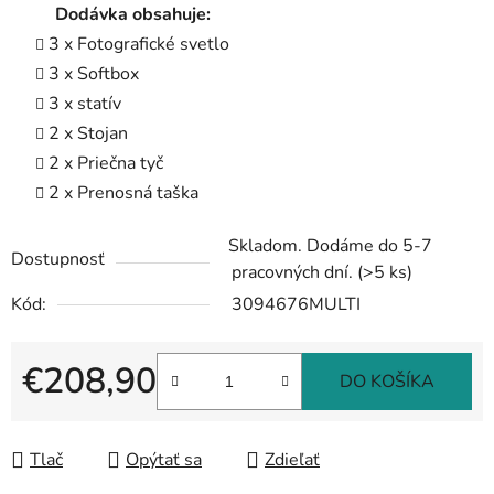
Dodávka obsahuje:
3 x Fotografické svetlo
3 x Softbox
3 x statív
2 x Stojan
2 x Priečna tyč
2 x Prenosná taška
Skladom. Dodáme do 5-7
Dostupnosť
pracovných dní.
(>5 ks)
Kód:
3094676MULTI
€208,90
DO KOŠÍKA
Jednotková cena:
Tlač
Opýtať sa
Zdieľať