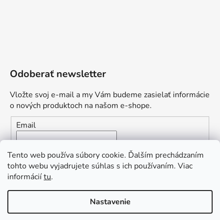
Odoberať newsletter
Vložte svoj e-mail a my Vám budeme zasielať informácie
o nových produktoch na našom e-shope.
Email
Vložením e-mailu súhlasíte s
podmienkami ochrany
Tento web používa súbory cookie. Ďalším prechádzaním
osobných údajov
tohto webu vyjadrujete súhlas s ich používaním. Viac
informácií
tu
.
PRIHLÁSIŤ SA
„Odpovedám okamžite. S čím vám
Nastavenie
môžem pomôcť?“