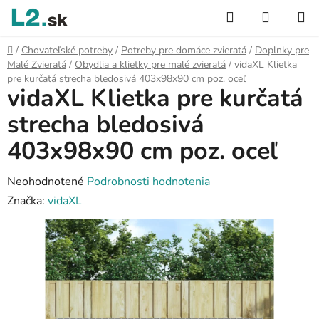
Prejsť
Hľadať
NÁKUP
na
KOŠÍK
obsah
Domov
/
Chovateľské potreby
/
Potreby pre domáce zvieratá
/
Doplnky pre
Malé Zvieratá
/
Obydlia a klietky pre malé zvieratá
/
vidaXL Klietka
pre kurčatá strecha bledosivá 403x98x90 cm poz. oceľ
vidaXL Klietka pre kurčatá
strecha bledosivá
403x98x90 cm poz. oceľ
Priemerné
Neohodnotené
Podrobnosti hodnotenia
hodnotenie
Značka:
vidaXL
produktu
je
0,0
z
5
hviezdičiek.