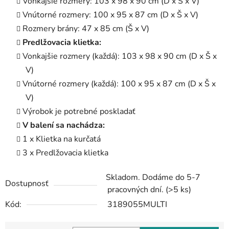
Vonkajšie rozmery: 103 x 98 x 90 cm (D x Š x V)
Vnútorné rozmery: 100 x 95 x 87 cm (D x Š x V)
Rozmery brány: 47 x 85 cm (Š x V)
Predlžovacia klietka:
Vonkajšie rozmery (každá): 103 x 98 x 90 cm (D x Š x
V)
Vnútorné rozmery (každá): 100 x 95 x 87 cm (D x Š x
V)
Výrobok je potrebné poskladať
V balení sa nachádza:
1 x Klietka na kurčatá
3 x Predlžovacia klietka
Skladom. Dodáme do 5-7
Dostupnosť
pracovných dní.
(>5 ks)
Kód:
3189055MULTI