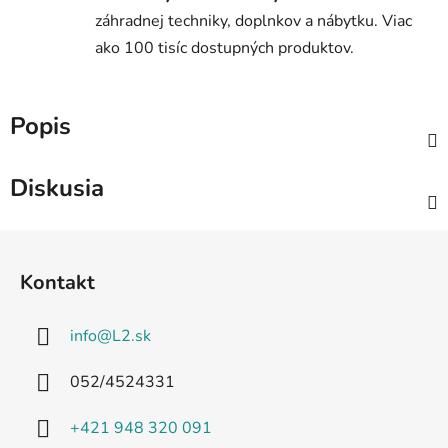
záhradnej techniky, doplnkov a nábytku. Viac
ako 100 tisíc dostupných produktov.
Popis
Diskusia
Z
á
Kontakt
p
ä
info
@
L2.sk
t
i
052/4524331
e
+421 948 320 091