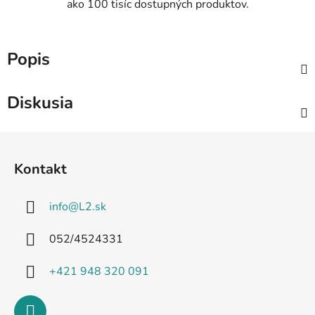
ako 100 tisíc dostupných produktov.
Popis
Diskusia
Z
á
Kontakt
p
ä
info
@
L2.sk
t
i
052/4524331
e
+421 948 320 091