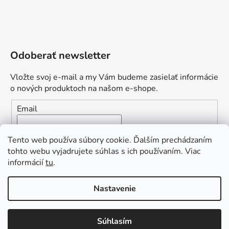
Odoberať newsletter
Vložte svoj e-mail a my Vám budeme zasielať informácie
o nových produktoch na našom e-shope.
Email
Vložením e-mailu súhlasíte s
podmienkami ochrany
Tento web používa súbory cookie. Ďalším prechádzaním
osobných údajov
tohto webu vyjadrujete súhlas s ich používaním. Viac
informácií
tu
.
PRIHLÁSIŤ SA
„Odpovedám okamžite. S čím vám
Nastavenie
môžem pomôcť?“
Obľúbená ponuka
: Zaplaťte vopred a získajte
Súhlasím
Vytvoril Shoptet Premium
dopravu zdarma!