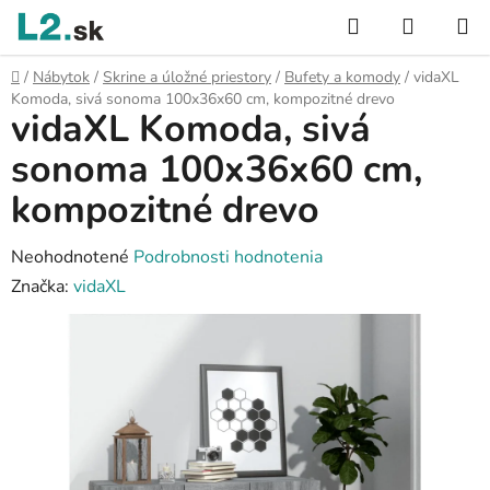
Prejsť
Hľadať
NÁKUP
na
KOŠÍK
obsah
Domov
/
Nábytok
/
Skrine a úložné priestory
/
Bufety a komody
/
vidaXL
Komoda, sivá sonoma 100x36x60 cm, kompozitné drevo
vidaXL Komoda, sivá
sonoma 100x36x60 cm,
kompozitné drevo
Priemerné
Neohodnotené
Podrobnosti hodnotenia
hodnotenie
Značka:
vidaXL
produktu
je
0,0
z
5
hviezdičiek.