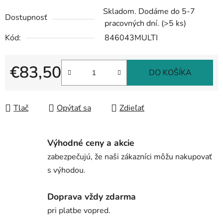
Skladom. Dodáme do 5-7
Dostupnosť
pracovných dní.
(>5 ks)
Kód:
846043MULTI
€83,50
DO KOŠÍKA
Jednotková cena:
Tlač
Opýtať sa
Zdieľať
Výhodné ceny a akcie
zabezpečujú, že naši zákazníci môžu nakupovať
s výhodou.
Doprava vždy zdarma
pri platbe vopred.