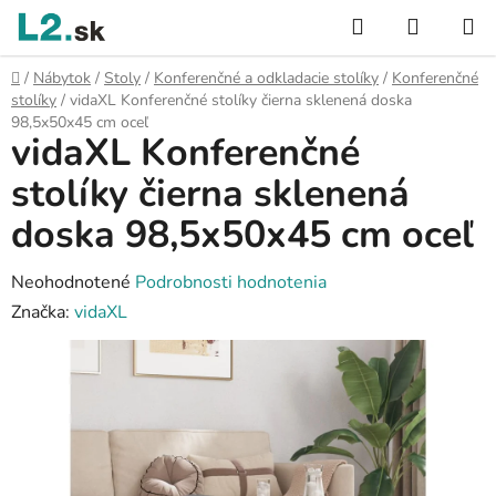
Prejsť
Hľadať
NÁKUP
na
KOŠÍK
obsah
Domov
/
Nábytok
/
Stoly
/
Konferenčné a odkladacie stolíky
/
Konferenčné
stolíky
/
vidaXL Konferenčné stolíky čierna sklenená doska
98,5x50x45 cm oceľ
vidaXL Konferenčné
stolíky čierna sklenená
doska 98,5x50x45 cm oceľ
Priemerné
Neohodnotené
Podrobnosti hodnotenia
hodnotenie
Značka:
vidaXL
produktu
je
0,0
z
5
hviezdičiek.