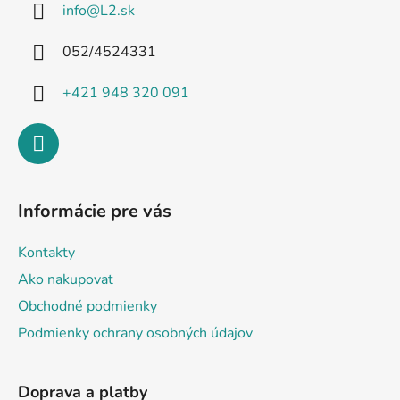
info
@
L2.sk
t
i
052/4524331
e
+421 948 320 091
Informácie pre vás
Kontakty
Ako nakupovať
Obchodné podmienky
Podmienky ochrany osobných údajov
Doprava a platby