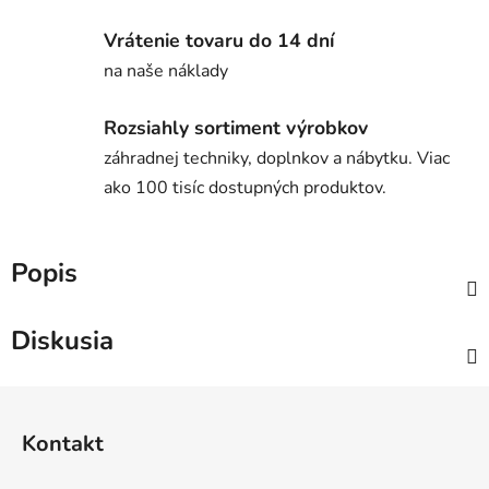
Vrátenie tovaru do 14 dní
na naše náklady
Rozsiahly sortiment výrobkov
záhradnej techniky, doplnkov a nábytku. Viac
ako 100 tisíc dostupných produktov.
Popis
Diskusia
Z
á
Kontakt
p
ä