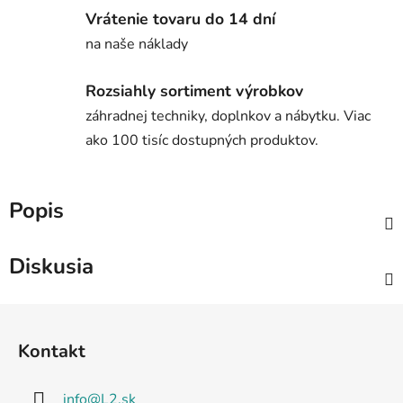
Vrátenie tovaru do 14 dní
na naše náklady
Rozsiahly sortiment výrobkov
záhradnej techniky, doplnkov a nábytku. Viac
ako 100 tisíc dostupných produktov.
Popis
Diskusia
Z
á
Kontakt
p
ä
info
@
L2.sk