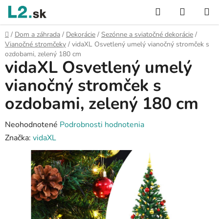
Prejsť
Hľadať
NÁKUP
na
KOŠÍK
obsah
Domov
/
Dom a záhrada
/
Dekorácie
/
Sezónne a sviatočné dekorácie
/
Vianočné stromčeky
/
vidaXL Osvetlený umelý vianočný stromček s
ozdobami, zelený 180 cm
vidaXL Osvetlený umelý
vianočný stromček s
ozdobami, zelený 180 cm
Priemerné
Neohodnotené
Podrobnosti hodnotenia
hodnotenie
Značka:
vidaXL
produktu
je
0,0
z
5
hviezdičiek.