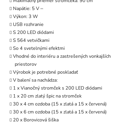
Maximálny priemer stromčeka: 90 cm
Napätie: 5 V ⎓
Výkon: 3 W
USB rozhranie
S 200 LED diódami
S 564 vetvičkami
So 4 svetelnými efektmi
Vhodné do interiéru a zastrešených vonkajších
priestorov
Výrobok je potrebné poskladať
V balení sa nachádza:
1 x Vianočný stromček s 200 LED diódami
1 x 20 cm zlatý špic na stromček
30 x 4 cm ozdoba (15 x zlatá a 15 x červená)
30 x 6 cm ozdoba (15 x zlatá a 15 x červená)
20 x Borovicová šiška