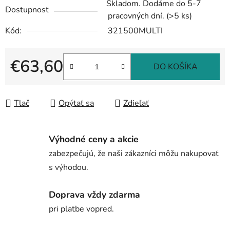
Skladom. Dodáme do 5-7
Dostupnosť
pracovných dní.
(>5 ks)
Kód:
321500MULTI
€63,60
DO KOŠÍKA
Jednotková cena:
Tlač
Opýtať sa
Zdieľať
Výhodné ceny a akcie
zabezpečujú, že naši zákazníci môžu nakupovať
s výhodou.
Doprava vždy zdarma
pri platbe vopred.