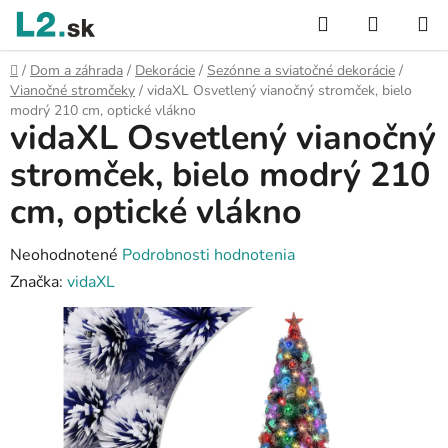
Prejsť
Hľadať
NÁKUP
na
KOŠÍK
obsah
Domov
/
Dom a záhrada
/
Dekorácie
/
Sezónne a sviatočné dekorácie
/
Vianočné stromčeky
/
vidaXL Osvetlený vianočný stromček, bielo
modrý 210 cm, optické vlákno
vidaXL Osvetlený vianočný
stromček, bielo modrý 210
cm, optické vlákno
Priemerné
Neohodnotené
Podrobnosti hodnotenia
hodnotenie
Značka:
vidaXL
produktu
je
0,0
z
5
hviezdičiek.