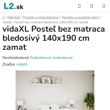
Prejsť
Hľadať
NÁKUP
na
KOŠÍK
obsah
Domov
/
Nábytok
/
Postele a príslušenstvo
/
Postele a posteľné rámy
/
vidaXL Posteľ bez matraca bledosivý 140x190 cm zamat
vidaXL Posteľ bez matraca
bledosivý 140x190 cm
zamat
Priemerné
Neohodnotené
Podrobnosti hodnotenia
hodnotenie
Značka:
vidaXL
produktu
je
0,0
z
5
hviezdičiek.