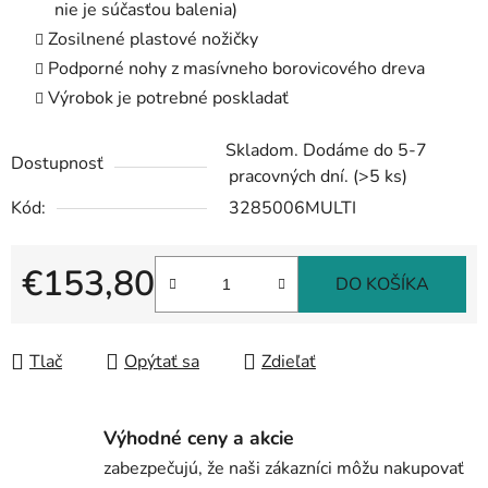
nie je súčasťou balenia)
Zosilnené plastové nožičky
Podporné nohy z masívneho borovicového dreva
Výrobok je potrebné poskladať
Skladom. Dodáme do 5-7
Dostupnosť
pracovných dní.
(>5 ks)
Kód:
3285006MULTI
€153,80
DO KOŠÍKA
Jednotková cena:
Tlač
Opýtať sa
Zdieľať
Výhodné ceny a akcie
zabezpečujú, že naši zákazníci môžu nakupovať