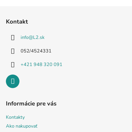
Z
á
Kontakt
p
ä
info
@
L2.sk
t
i
052/4524331
e
+421 948 320 091
Informácie pre vás
Kontakty
Ako nakupovať