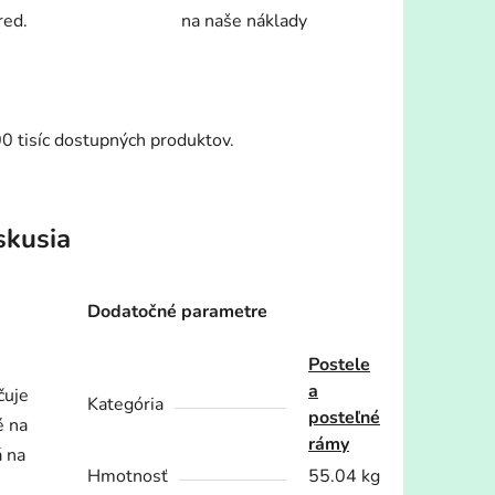
red.
na naše náklady
00 tisíc dostupných produktov.
skusia
Dodatočné parametre
Postele
a
čuje
Kategória
posteľné
é na
rámy
á na
Hmotnosť
55.04 kg