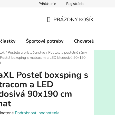
Prihlásenie
Registrácia
PRÁZDNY KOŠÍK
NÁKUPNÝ
KOŠÍK
účiastky
Športové potreby
Chovateľské potre
tok
/
Postele a príslušenstvo
/
Postele a posteľné rámy
 Posteľ boxsping s matracom a LED bledosivá 90x190
t
aXL Posteľ boxsping s
tracom a LED
dosivá 90x190 cm
mat
rné
notené
Podrobnosti hodnotenia