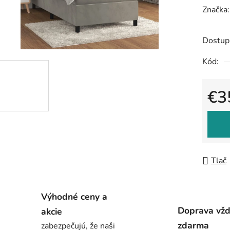
hodnot
Značka
produk
je
Dostup
0,0
Kód:
z
5
€3
hviezdič
Jedno
Tlač
Výhodné ceny a
Doprava vž
akcie
zdarma
zabezpečujú, že naši