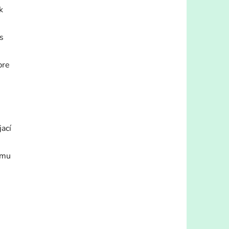
k
s
pre
ací
emu