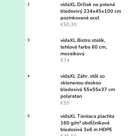
vidaXL Držiak na polená
bledosivý 234x45x100 cm
pozinkovaná oceľ
€50,30
vidaXL Bistro stolík,
tehlová farba 60 cm,
mozaikový
€74
vidaXL Záhr. stôl so
sklenenou doskou
bledosivá 55x55x37 cm
polyratan
€55
vidaXL Tieniaca plachta
160 g/m² obdĺžniková
bledosivá 3x6 m HDPE