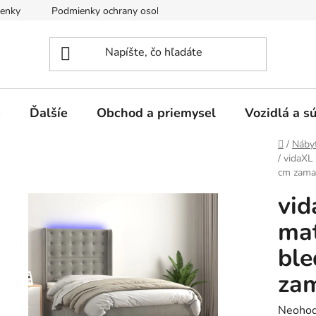
enky
Podmienky ochrany osobných údajov
e
Ďalšíe
Obchod a priemysel
Vozidlá a s
Domov
/
Náby
/
vidaXL
cm zama
vid
ma
ble
za
Prieme
Neohod