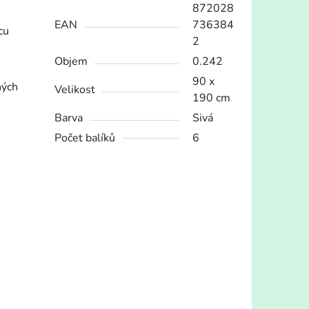
872028
EAN
736384
cu
2
Objem
0.242
90 x
ných
Velikost
190 cm
Barva
Sivá
Počet balíků
6