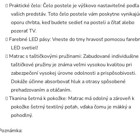
Praktické čelo: Čelo postele je výškovo nastaviteľné podľa
vašich predstáv. Toto čelo postele vám poskytne vynikajú
oporu chrbta, keď budete sedieť na posteli a čítať alebo
pozerať TV.
Farebné LED pásy: Vneste do tmy hravosť pomocou fareb
LED svetiel!
Matrac s taštičkovými pružinami: Zabudované individuálne
taštičkové pružiny je známa veľmi vysokou kvalitou pri
zabezpečení vysokej úrovne odolnosti a prispôsobivosti.
Dokáže účinne absorbovať hluk a otrasy spôsobené
prehadzovaním a otáčaním.
Tkanina šetrná k pokožke: Matrac má odolný a zároveň k
pokožke šetrný textilný poťah, vďaka čomu je mäkký a
pohodlný.
Poznámka: