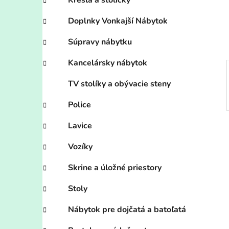
n
Kreslá a stoličky
e
Doplnky Vonkajší Nábytok
l
Súpravy nábytku
Kancelársky nábytok
TV stolíky a obývacie steny
Police
Lavice
Vozíky
Skrine a úložné priestory
Stoly
Nábytok pre dojčatá a batoľatá