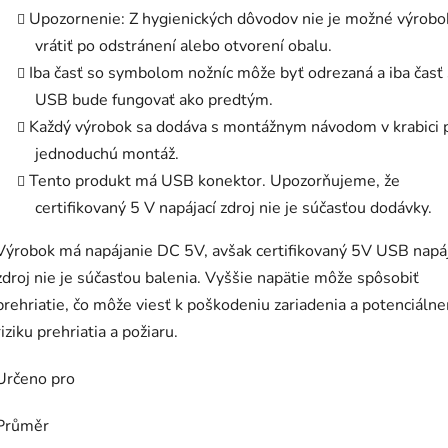
Upozornenie: Z hygienických dôvodov nie je možné výrobo
vrátiť po odstránení alebo otvorení obalu.
Iba časť so symbolom nožníc môže byť odrezaná a iba časť 
USB bude fungovať ako predtým.
Každý výrobok sa dodáva s montážnym návodom v krabici 
jednoduchú montáž.
Tento produkt má USB konektor. Upozorňujeme, že
certifikovaný 5 V napájací zdroj nie je súčasťou dodávky.
Výrobok má napájanie DC 5V, avšak certifikovaný 5V USB napáj
zdroj nie je súčasťou balenia. Vyššie napätie môže spôsobiť
prehriatie, čo môže viesť k poškodeniu zariadenia a potenciáln
riziku prehriatia a požiaru.
Určeno pro
Průměr