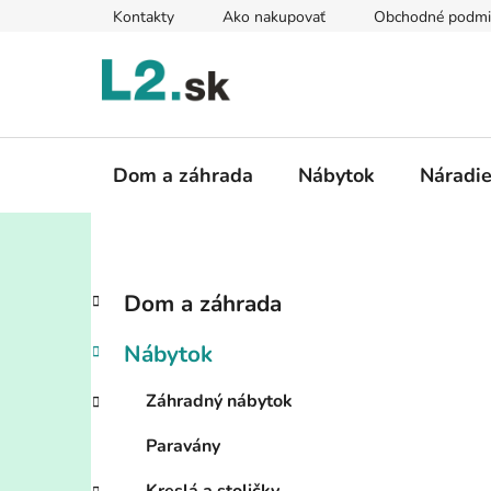
Prejsť
Kontakty
Ako nakupovať
Obchodné podmi
na
obsah
Dom a záhrada
Nábytok
Náradi
B
K
Preskočiť
Dom a záhrada
a
kategórie
o
t
č
Nábytok
e
n
g
ý
Záhradný nábytok
ó
p
r
Paravány
i
a
e