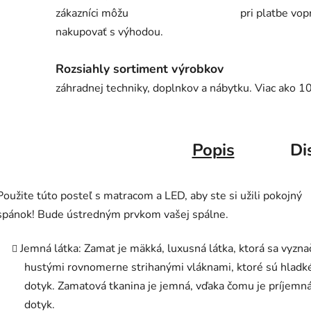
zákazníci môžu
pri platbe vop
nakupovať s výhodou.
Rozsiahly sortiment výrobkov
záhradnej techniky, doplnkov a nábytku. Viac ako 1
Popis
Di
Použite túto posteľ s matracom a LED, aby ste si užili pokojný
spánok! Bude ústredným prvkom vašej spálne.
Jemná látka: Zamat je mäkká, luxusná látka, ktorá sa vyzna
hustými rovnomerne strihanými vláknami, ktoré sú hladk
dotyk. Zamatová tkanina je jemná, vďaka čomu je príjemn
dotyk.