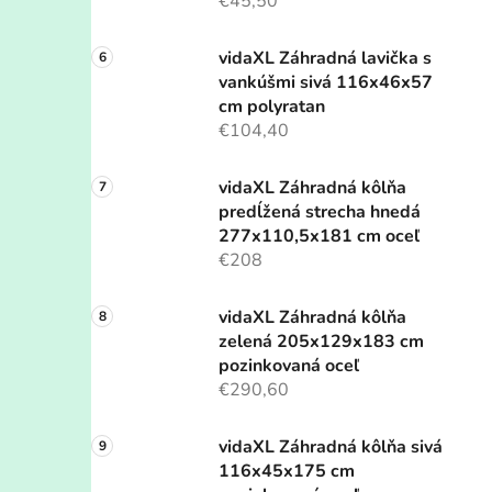
€45,50
vidaXL Záhradná lavička s
vankúšmi sivá 116x46x57
cm polyratan
€104,40
vidaXL Záhradná kôlňa
predĺžená strecha hnedá
277x110,5x181 cm oceľ
€208
vidaXL Záhradná kôlňa
zelená 205x129x183 cm
pozinkovaná oceľ
€290,60
vidaXL Záhradná kôlňa sivá
116x45x175 cm