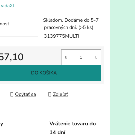
enie
:
vidaXL
tu
Skladom. Dodáme do 5-7
nosť
pracovných dní.
(>5 ks)
3139775MULTI
57,10
iek.
tková cena:
DO KOŠÍKA
Opýtať sa
Zdieľať
dy
Vrátenie tovaru do
14 dní