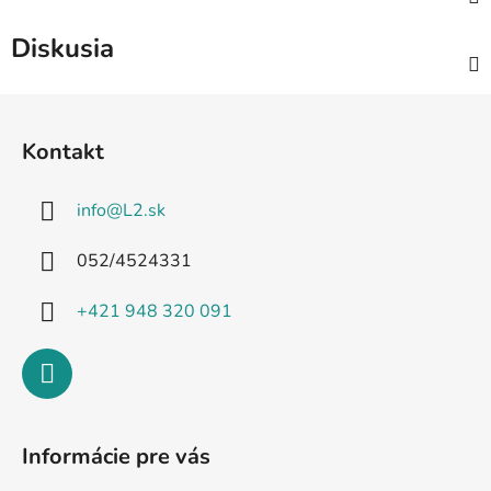
Diskusia
Z
á
Kontakt
p
ä
info
@
L2.sk
t
i
052/4524331
e
+421 948 320 091
Informácie pre vás