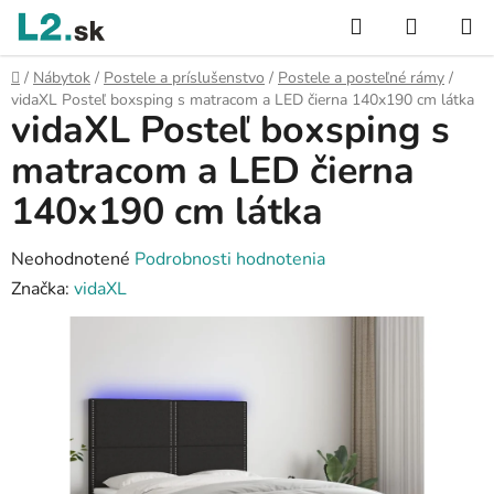
Prejsť
Hľadať
NÁKUP
na
KOŠÍK
obsah
Domov
/
Nábytok
/
Postele a príslušenstvo
/
Postele a posteľné rámy
/
vidaXL Posteľ boxsping s matracom a LED čierna 140x190 cm látka
vidaXL Posteľ boxsping s
matracom a LED čierna
140x190 cm látka
Priemerné
Neohodnotené
Podrobnosti hodnotenia
hodnotenie
Značka:
vidaXL
produktu
je
0,0
z
5
hviezdičiek.