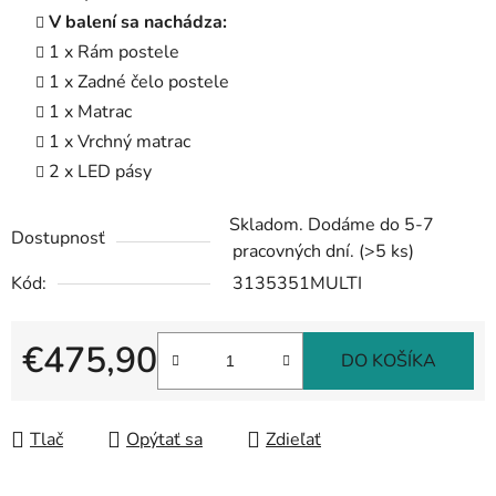
V balení sa nachádza:
1 x Rám postele
1 x Zadné čelo postele
1 x Matrac
1 x Vrchný matrac
2 x LED pásy
Skladom. Dodáme do 5-7
Dostupnosť
pracovných dní.
(>5 ks)
Kód:
3135351MULTI
€475,90
DO KOŠÍKA
Jednotková cena:
Tlač
Opýtať sa
Zdieľať