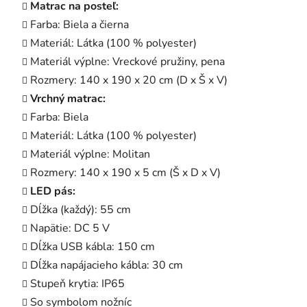
Matrac na posteľ:
Farba: Biela a čierna
Materiál: Látka (100 % polyester)
Materiál výplne: Vreckové pružiny, pena
Rozmery: 140 x 190 x 20 cm (D x Š x V)
Vrchný matrac:
Farba: Biela
Materiál: Látka (100 % polyester)
Materiál výplne: Molitan
Rozmery: 140 x 190 x 5 cm (Š x D x V)
LED pás:
Dĺžka (každý): 55 cm
Napätie: DC 5 V
Dĺžka USB kábla: 150 cm
Dĺžka napájacieho kábla: 30 cm
Stupeň krytia: IP65
So symbolom nožníc