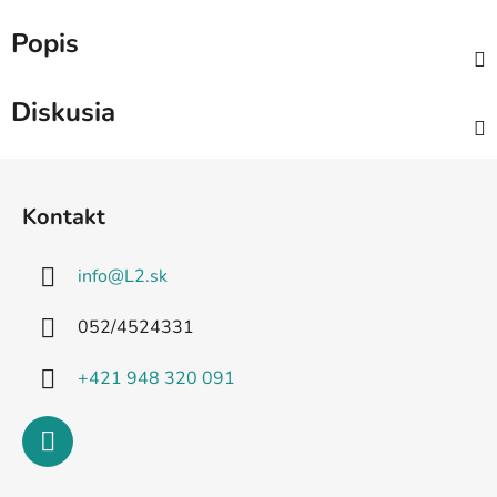
Popis
Diskusia
Z
á
Kontakt
p
ä
info
@
L2.sk
t
i
052/4524331
e
+421 948 320 091