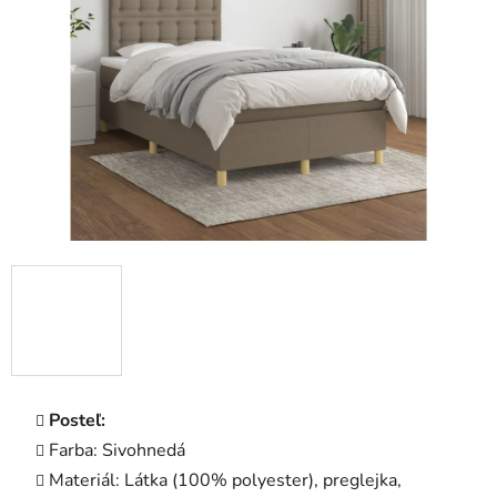
5
hviezdičiek.
Posteľ:
Farba: Sivohnedá
Materiál: Látka (100% polyester), preglejka,