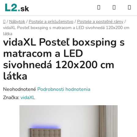
Prejsť
Hľadať
NÁKUP
na
KOŠÍK
obsah
Domov
/
Nábytok
/
Postele a príslušenstvo
/
Postele a posteľné rámy
/
vidaXL Posteľ boxsping s matracom a LED sivohnedá 120x200 cm
látka
vidaXL Posteľ boxsping s
matracom a LED
sivohnedá 120x200 cm
látka
Priemerné
Neohodnotené
Podrobnosti hodnotenia
hodnotenie
Značka:
vidaXL
produktu
je
0,0
z