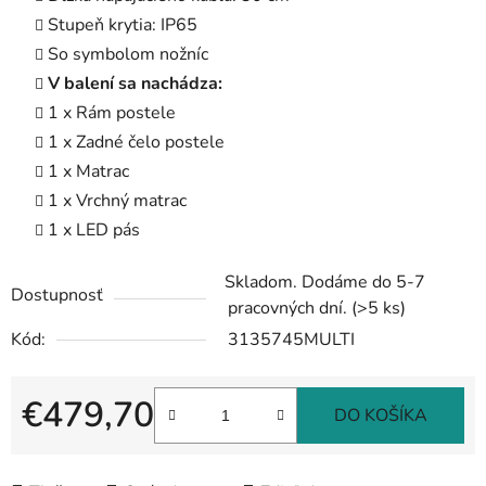
Stupeň krytia: IP65
So symbolom nožníc
V balení sa nachádza:
1 x Rám postele
1 x Zadné čelo postele
1 x Matrac
1 x Vrchný matrac
1 x LED pás
Skladom. Dodáme do 5-7
Dostupnosť
pracovných dní.
(>5 ks)
Kód:
3135745MULTI
€479,70
DO KOŠÍKA
Jednotková cena: