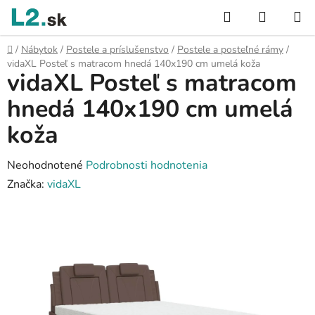
Prejsť
Hľadať
NÁKUP
na
KOŠÍK
obsah
Domov
/
Nábytok
/
Postele a príslušenstvo
/
Postele a posteľné rámy
/
vidaXL Posteľ s matracom hnedá 140x190 cm umelá koža
vidaXL Posteľ s matracom
hnedá 140x190 cm umelá
koža
Priemerné
Neohodnotené
Podrobnosti hodnotenia
hodnotenie
Značka:
vidaXL
produktu
je
0,0
z
5
hviezdičiek.