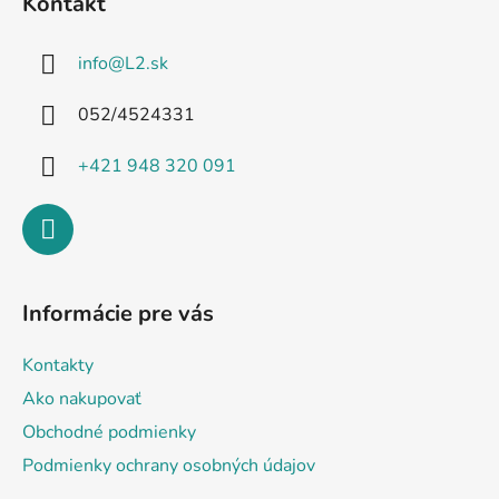
Kontakt
p
ä
info
@
L2.sk
t
i
052/4524331
e
+421 948 320 091
Informácie pre vás
Kontakty
Ako nakupovať
Obchodné podmienky
Podmienky ochrany osobných údajov