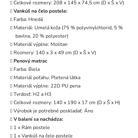
Celkové rozmery: 208 x 145 x 74,5 cm (D x Š x V)
Vankúš na čelo postele:
Farba: Hnedá
Materiál: Umelá koža (75 % polyvinylchlorid, 5 %
bavlna, 20 % polyester)
Materiál výplne: Molitan
Rozmery: 140 x 3 x 49 cm (D x Š x V)
Penový matrac
Farba: Biela
Materiál poťahu: Pletená látka
Materiál výplne: 22D PU pena
Tvrdosť: H2 a H3
Celkové rozmery: 140 x 190 x 17 cm (D x Š x H)
Výrobok je potrebné poskladať: Áno
V balení sa nachádza:
1 x Rám postele
1 x Vankúš na čelo postele