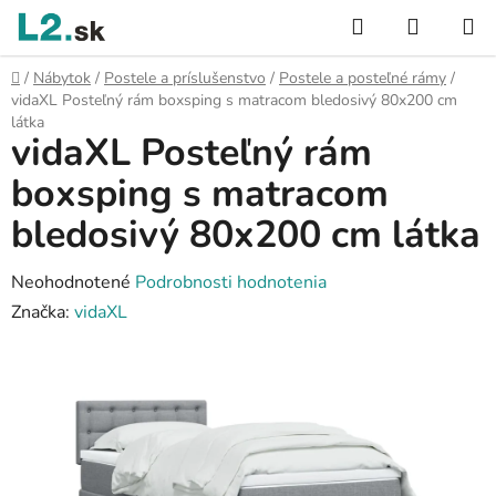
Prejsť
Hľadať
NÁKUP
na
KOŠÍK
obsah
Domov
/
Nábytok
/
Postele a príslušenstvo
/
Postele a posteľné rámy
/
vidaXL Posteľný rám boxsping s matracom bledosivý 80x200 cm
látka
vidaXL Posteľný rám
boxsping s matracom
bledosivý 80x200 cm látka
Priemerné
Neohodnotené
Podrobnosti hodnotenia
hodnotenie
Značka:
vidaXL
produktu
je
0,0
z
5
hviezdičiek.