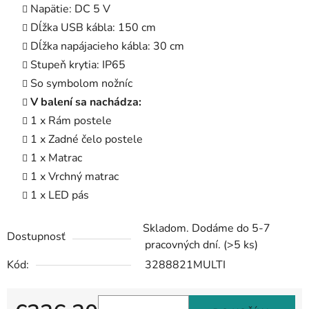
Napätie: DC 5 V
Dĺžka USB kábla: 150 cm
Dĺžka napájacieho kábla: 30 cm
Stupeň krytia: IP65
So symbolom nožníc
V balení sa nachádza:
1 x Rám postele
1 x Zadné čelo postele
1 x Matrac
1 x Vrchný matrac
1 x LED pás
Skladom. Dodáme do 5-7
Dostupnosť
pracovných dní.
(>5 ks)
Kód:
3288821MULTI