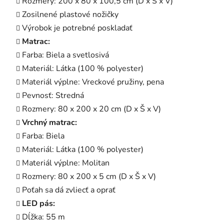
Rozmery: 200 x 80 x 100,5 cm (D x Š x V)
Zosilnené plastové nožičky
Výrobok je potrebné poskladať
Matrac:
Farba: Biela a svetlosivá
Materiál: Látka (100 % polyester)
Materiál výplne: Vreckové pružiny, pena
Pevnosť: Stredná
Rozmery: 80 x 200 x 20 cm (D x Š x V)
Vrchný matrac:
Farba: Biela
Materiál: Látka (100 % polyester)
Materiál výplne: Molitan
Rozmery: 80 x 200 x 5 cm (D x Š x V)
Poťah sa dá zvliecť a oprať
LED pás:
Dĺžka: 55 m