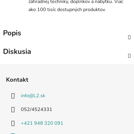
záhradnej techniky, doplnkov a nábytku. Viac
ako 100 tisíc dostupných produktov.
Popis
Diskusia
Z
á
Kontakt
p
ä
info
@
L2.sk
t
i
052/4524331
e
+421 948 320 091