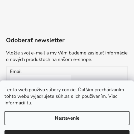
Odoberať newsletter
Vložte svoj e-mail a my Vám budeme zasielať informácie
o nových produktoch na našom e-shope.
Email
Vložením e-mailu súhlasíte s
podmienkami ochrany
Tento web používa súbory cookie. Ďalším prechádzaním
osobných údajov
tohto webu vyjadrujete súhlas s ich používaním. Viac
informácií
tu
.
PRIHLÁSIŤ SA
„Odpovedám okamžite. S čím vám
Nastavenie
môžem pomôcť?“
Obľúbená ponuka
: Zaplaťte vopred a získajte