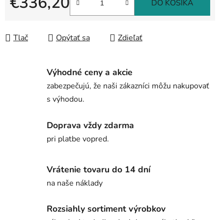
€336,20
DO KOŠÍKA
Jednotková cena:
Tlač
Opýtať sa
Zdieľať
Výhodné ceny a akcie
zabezpečujú, že naši zákazníci môžu nakupovať
s výhodou.
Doprava vždy zdarma
pri platbe vopred.
Vrátenie tovaru do 14 dní
na naše náklady
Rozsiahly sortiment výrobkov